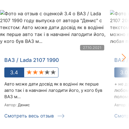
27.10.2021
ВАЗ / Lada 2107 1990
ВАЗ /
3.4
3.0
Авто може дати досвід як в водінні як перше
+ не д
авто так і в навчанні лагодити його, у кого був
любом
ВАЗ м...
поломк
Автор:
Денис
Автор:
П
Смотреть весь отзыв
Смотр