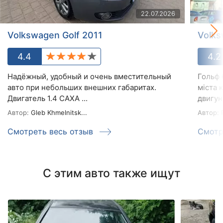
22.07.2026
Volkswagen Golf 2011
Volks
4.4
4.2
Надёжный, удобный и очень вместительный
Гольф 
авто при небольших внешних габаритах.
міста 
Двигатель 1.4 САХА ...
двигун 
Автор:
Gleb Khmelnitsk...
Автор:
Смотреть весь отзыв
Смотр
С этим авто также ищут