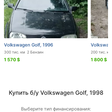
Volkswagen Golf, 1996
Volkswage
300 тис. км
2 Бензин
200 тис. км
1 570 $
1 800 $
Купить б/у Volkswagen Golf, 1998
Выберите тип финансирования: