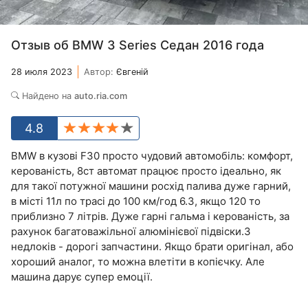
Отзыв об BMW 3 Series Седан 2016 года
28 июля 2023
Автор:
Євгеній
Найдено на
auto.ria.com
4.8
BMW в кузові F30 просто чудовий автомобіль: комфорт,
керованість, 8ст автомат працює просто ідеально, як
для такої потужної машини росхід палива дуже гарний,
в місті 11л по трасі до 100 км/год 6.3, якщо 120 то
приблизно 7 літрів. Дуже гарні гальма і керованість, за
рахунок багатоважільної алюмінієвої підвіски.З
недлоків - дорогі запчастини. Якщо брати оригінал, або
хороший аналог, то можна влетіти в копієчку. Але
машина дарує супер емоції.