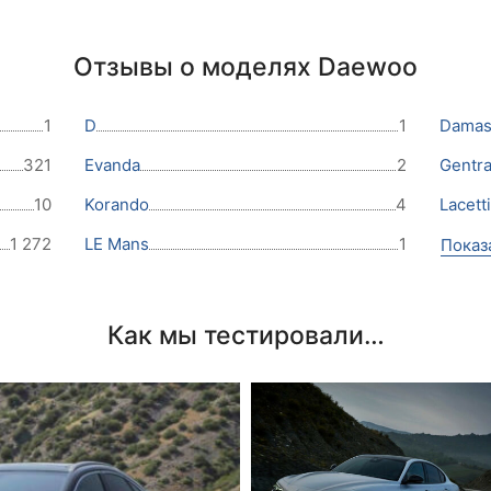
Отзывы о моделях Daewoo
1
D
1
Dama
321
Evanda
2
Gentr
10
Korando
4
Lacetti
1 272
LE Mans
1
Показ
Как мы тестировали…