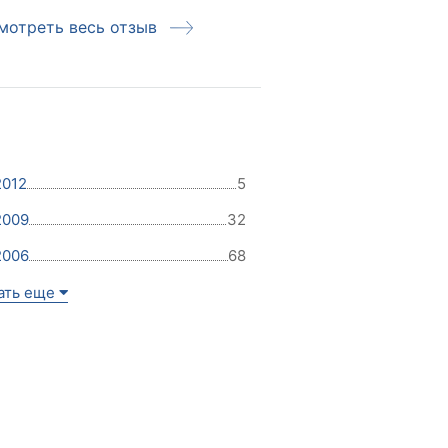
мотреть весь отзыв
Смотреть вес
2012
5
2009
32
2006
68
ать еще