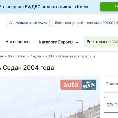
За
Автосервис EV/ДВС полного цикла в Киеве
Всего найдено объявлений:
400 000
З
Расширенный поиск
Автосалоны
Все отзывы
Каталоги Европы
(300
ые
Дэу
Сенс
Седан
2004
Отзыв автовладельца
 Седан 2004 года
Подел
Б/У
D