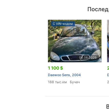
Послед
С VIN-кодом
06.08.2026
1 100 $
Daewoo Sens, 2004
188 тыс.км
Бучач