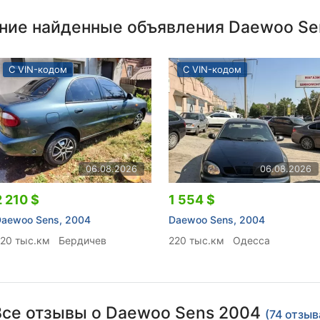
ние найденные объявления Daewoo Se
С VIN-кодом
С VIN-кодом
06.08.2026
06.08.2026
2 210 $
1 554 $
Daewoo Sens, 2004
Daewoo Sens, 2004
220 тыс.км
Бердичев
220 тыс.км
Одесса
Все отзывы о Daewoo Sens 2004
(74 отзыв