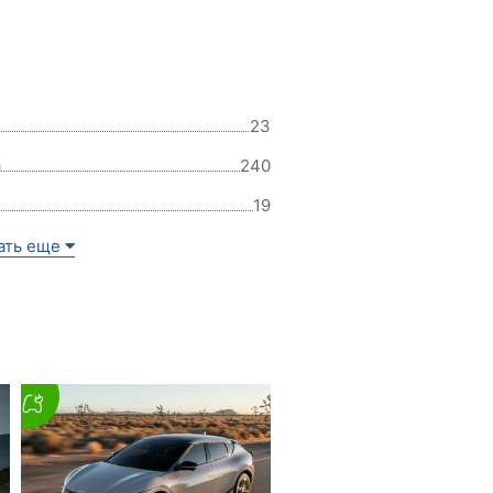
s
23
a
240
19
ать еще