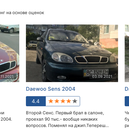
нг на основе оценок
.11.2021
03.09.2021
Daewoo Sens 2004
D
4.4
ни
Второй Сенс. Первый брал в салоне,
Ч
 2004.
проехал 90 тыс.- вообще никаких
бу
вопросов. Поменял на джип.Тепереш...
ри