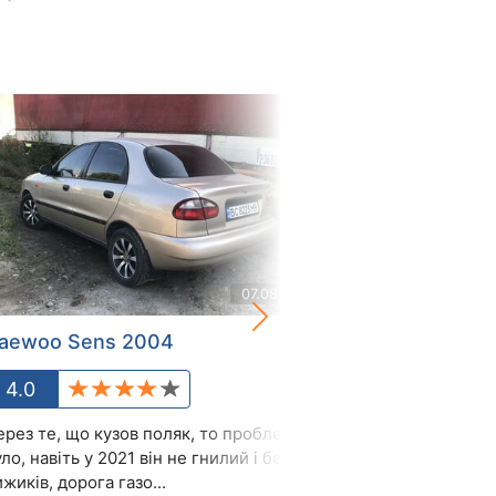
07.08.2021
aewoo Sens 2004
Daewoo Sens
4.0
4.2
ерез те, що кузов поляк, то проблем не
Отличная рабоч
ло, навіть у 2021 він не гнилий і без
быстрая и манев
жиків, дорога газо...
Особенный плюс