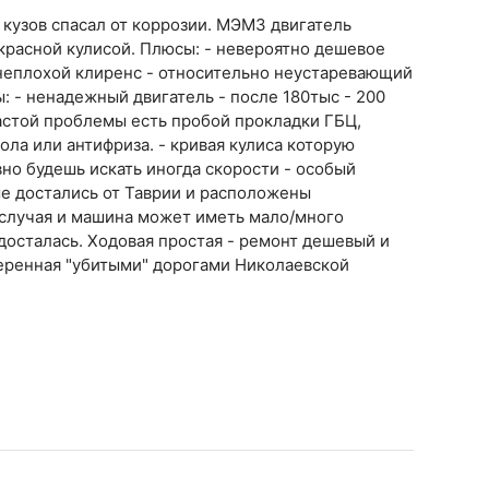
 кузов спасал от коррозии. МЭМЗ двигатель
красной кулисой. Плюсы: - невероятно дешевое
 неплохой клиренс - относительно неустаревающий
: - ненадежный двигатель - после 180тыс - 200
астой проблемы есть пробой прокладки ГБЦ,
ола или антифриза. - кривая кулиса которую
вно будешь искать иногда скорости - особый
ые достались от Таврии и расположены
 случая и машина может иметь мало/много
 досталась. Ходовая простая - ремонт дешевый и
веренная "убитыми" дорогами Николаевской