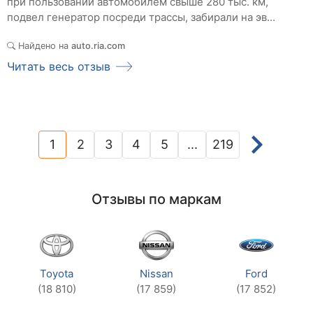
при пользовании автомобилем свыше 280 тыс. км,
подвел генератор посреди трассы, забирали на эв...
Найдено на
auto.ria.com
Читать весь отзыв
1
2
3
4
5
...
219
(current)
Отзывы по маркам
Toyota
Nissan
Ford
(18 810)
(17 859)
(17 852)