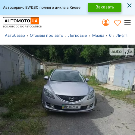
×
Заказать
Автосервис EV/ДВС полного цикла в Киеве
ВСЕ АВТО СО 100 АВТОСАЙТОВ
Автобазар
Отзывы про авто
Легковые
Мазда
6
Лифтбек