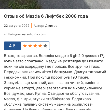
Отзыв об Mazda 6 Лифтбек 2008 года
22 августа 2022
Автор:
Дмитро
Найдено на
auto.ria.com
4.6
Вітаю, товариство. Володію маздою 6 gh 2.0 дизель rf7j.
Купив авто спонтанно. Мазду не розглядав до моменту,
поки не сів всередину і не проїхав. Все зручно і тихо.
Передачі вмикались чітко і безшумно. Двигун тяговитий
і економний. При покупці пробіг був 190 тисяч.
Зрозуміло, що мотаний, але... салон чистий, сидіння,
кермо не затерті, двері зверталися як в холодильнику!
Все, думаю, моя. Купив. Стандартне обслуговування:
масло, фільтри, втулки стабілізатора. Додатково
обслужив паливну систему - замінив розпилювачі
форсунок. Це було найдорожчим. Вже через рік