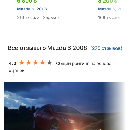
6 800 $
8 200 $
Mazda 6, 2008
Mazda 6, 2008
213 тыс.км
Харьков
108 тыс.км
Ха
Все отзывы о Mazda 6 2008
(275 отзывов)
4.3
Общий рейтинг на основе
оценок