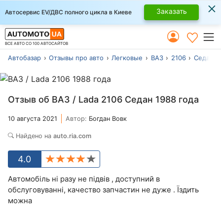
×
Заказать
Автосервис EV/ДВС полного цикла в Киеве
ВСЕ АВТО СО 100 АВТОСАЙТОВ
Автобазар
Отзывы про авто
Легковые
ВАЗ
2106
Седан
Отзыв об ВАЗ / Lada 2106 Седан 1988 года
10 августа 2021
Автор:
Богдан Вовк
Найдено на
auto.ria.com
4.0
Автомобіль ні разу не підвів , доступний в
обслуговуванні, качество запчастин не дуже . Їздить
можна