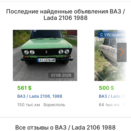
Последние найденные объявления ВАЗ /
Lada 2106 1988
С VIN-кодом
07.08.2026
561 $
500 $
ВАЗ / Lada 2106, 1988
ВАЗ / Lada 2106
150 тыс.км
Борисполь
64 тыс.км
Хар
Все отзывы о ВАЗ / Lada 2106 1988