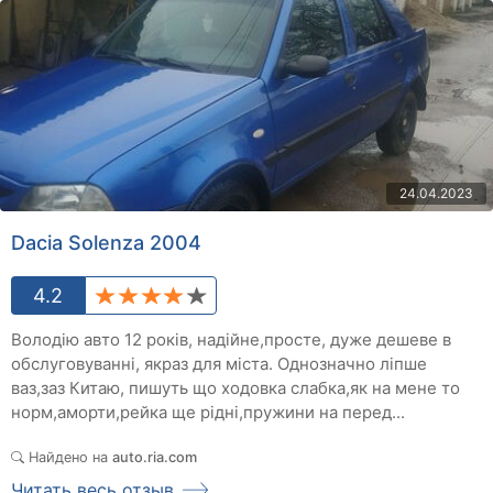
24.04.2023
Dacia Solenza 2004
4.2
Володію авто 12 років, надійне,просте, дуже дешеве в
обслуговуванні, якраз для міста. Однозначно ліпше
ваз,заз Китаю, пишуть що ходовка слабка,як на мене то
норм,аморти,рейка ще рідні,пружини на перед...
Найдено на
auto.ria.com
Читать весь отзыв