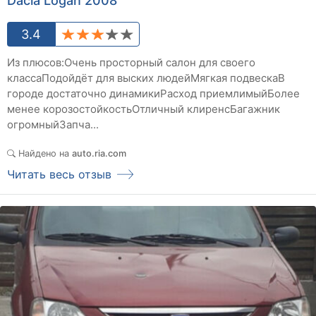
Dacia Logan 2008
3.4
Из плюсов:Очень просторный салон для своего
классаПодойдёт для выских людейМягкая подвескаВ
городе достаточно динамикиРасход приемлимыйБолее
менее корозостойкостьОтличный клиренсБагажник
огромныйЗапча...
Найдено на
auto.ria.com
Читать весь отзыв