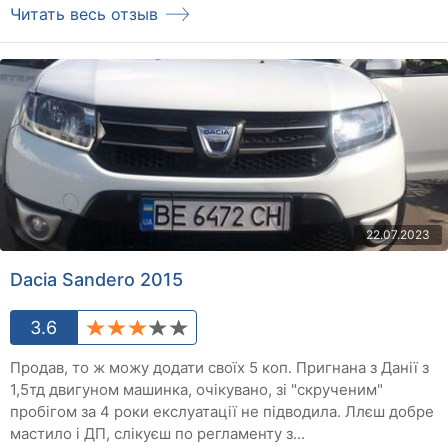
Читать весь отзыв
22.07.2023
Dacia Sandero 2015
3.6
Продав, то ж можу додати своїх 5 коп. Пригнана з Данії з
1,5тд двигуном машинка, очікувано, зі "скрученим"
пробігом за 4 роки екслуатації не підводила. Ллєш добре
мастило і ДП, слікуєш по регламенту з...