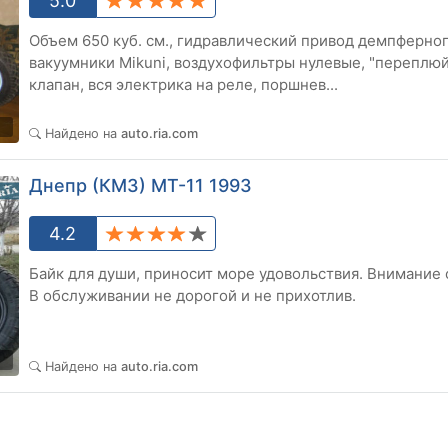
5.0
Объем 650 куб. см., гидравлический привод демпферног
вакуумники Mikuni, воздухофильтры нулевые, "переплюйк
клапан, вся электрика на реле, поршнев...
0
Найдено на
auto.ria.com
Днепр (КМЗ) МТ-11 1993
4.2
Байк для души, приносит море удовольствия. Внимание
В обслуживании не дорогой и не прихотлив.
0
Найдено на
auto.ria.com