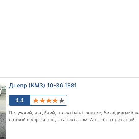
Днепр (КМЗ) 10-36 1981
4.4
Потужний, надійний, по суті мінітрактор, безвідкатний в
важкий в управлінні, з характером. А так без претензій.