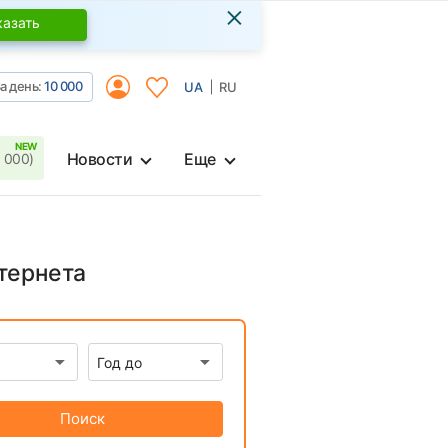
×
казать
а день:
10 000
UA
RU
Новости
Еще
 000)
тернета
Поиск