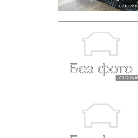
02.10.201
03.12.201