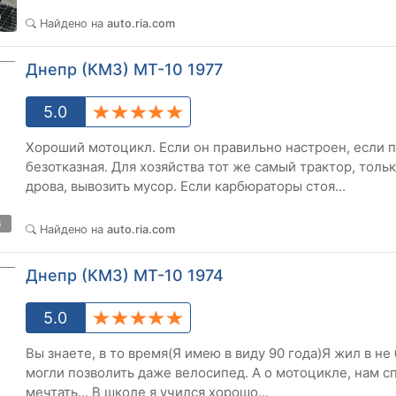
9
Найдено на
auto.ria.com
Днепр (КМЗ) МТ-10 1977
5.0
Хороший мотоцикл. Если он правильно настроен, если 
безотказная. Для хозяйства тот же самый трактор, толь
дрова, вывозить мусор. Если карбюраторы стоя...
6
Найдено на
auto.ria.com
Днепр (КМЗ) МТ-10 1974
5.0
Вы знаете, в то время(Я имею в виду 90 года)Я жил в н
могли позволить даже велосипед. А о мотоцикле, нам с
мечтать... В школе я учился хорошо...