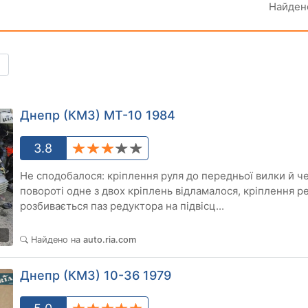
Найде
Днепр (КМЗ) МТ-10 1984
3.8
Не сподобалося: кріплення руля до передньої вилки й че
повороті одне з двох кріплень відламалося, кріплення р
розбивається паз редуктора на підвісц...
1
Найдено на
auto.ria.com
Днепр (КМЗ) 10-36 1979