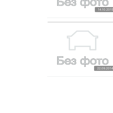
14.10.201
22.09.201