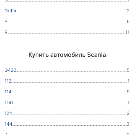
Griffin
2
P
6
R
11
Купить автомобиль Scania
G420
5
112
1
114
9
114L
1
124
12
144
3