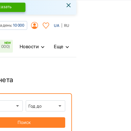
×
казать
а день:
10 000
UA
RU
Новости
Еще
 000)
нета
Поиск