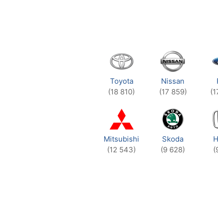
Toyota
Nissan
(18 810)
(17 859)
(1
Mitsubishi
Skoda
H
(12 543)
(9 628)
(