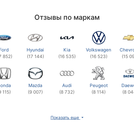
Отзывы по маркам
Ford
Hyundai
Kia
Volkswagen
Chevro
7 852)
(17 144)
(16 535)
(16 523)
(15 0
onda
Mazda
Audi
Peugeot
Daew
9 115)
(9 007)
(8 732)
(8 114)
(8 04
Показать еще