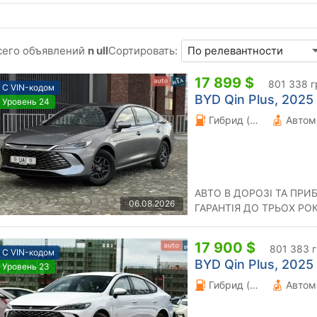
сего объявлений
n ull
Сортировать:
17 899 $
801 338 г
С VIN-кодом
BYD Qin Plus, 2025 
Уровень 24
Гибрид (HEV) 1.5 л.
Автом
АВТО В ДОРОЗІ ТА ПРИ
06.08.2026
ГАРАНТІЯ ДО ТРЬОХ РО
17 900 $
801 383 
С VIN-кодом
BYD Qin Plus, 2025 
Уровень 23
Гибрид (PHEV) 1.5 л.
Автом