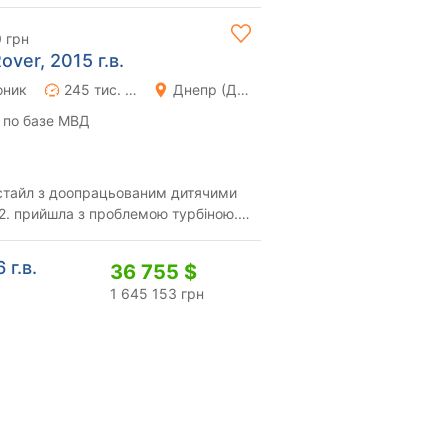
 грн
ver, 2015 г.в.
оник
245 тис. км
Днепр (Днепропетровск)
 по базе МВД
іною.
...
 г.в.
36 755 $
1 645 153 грн