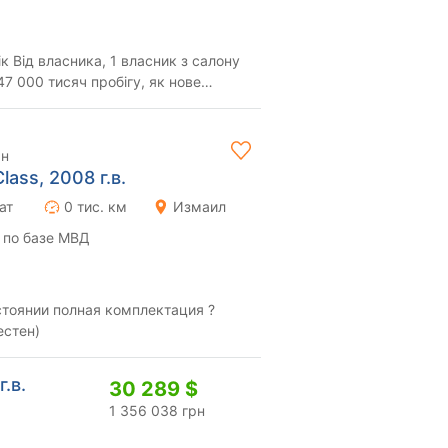
к Від власника, 1 власник з салону
47 000 тисяч пробігу, як нове
рі...
рн
ass, 2008 г.в.
ат
0 тис. км
Измаил
 по базе МВД
тоянии полная комплектация ?
естен)
г.в.
30 289 $
1 356 038 грн