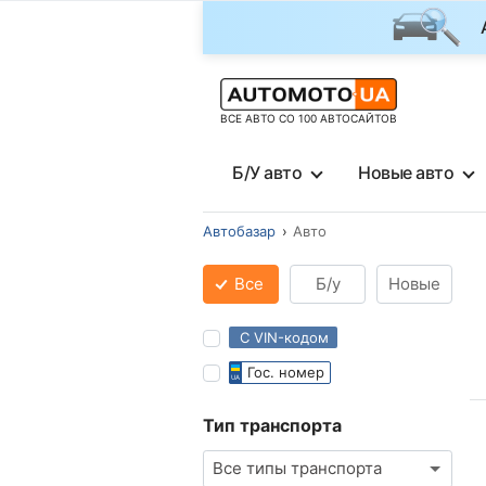
ВСЕ АВТО СО 100 АВТОСАЙТОВ
Б/У авто
Новые авто
Автобазар
Авто
Все
Б/у
Новые
С VIN-кодом
Гос. номер
Тип транспорта
Все типы транспорта