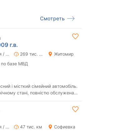
Смотреть
н
09 г.в.
Ручная / Механика
269 тис. км
Житомир
 по базе МВД
сний і місткий сімейний автомобіль.
чному стані, повністю обслужена і
..
н
Ручная / Механика
47 тис. км
Софиевка