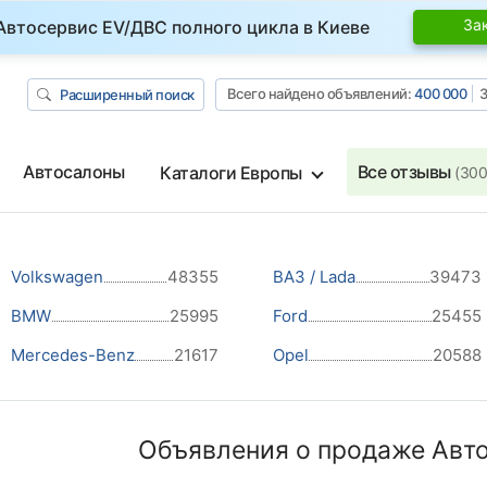
За
Автосервис EV/ДВС полного цикла в Киеве
Всего найдено объявлений:
400 000
З
Расширенный поиск
Автосалоны
Все отзывы
Каталоги Европы
(300
Volkswagen
48355
ВАЗ / Lada
39473
BMW
25995
Ford
25455
Mercedes-Benz
21617
Opel
20588
Объявления о продаже Авто