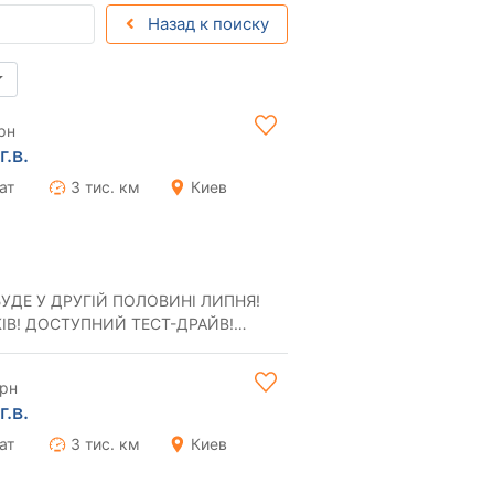
Назад к поиску
рн
г.в.
ат
3 тис. км
Киев
БУДЕ У ДРУГІЙ ПОЛОВИНІ ЛИПНЯ!
КІВ! ДОСТУПНИЙ ТЕСТ-ДРАЙВ!
ВИТРАТА ПАЛИВА 3,5 ЛІТРИ У МІСТІ! 2025 B...
грн
г.в.
ат
3 тис. км
Киев