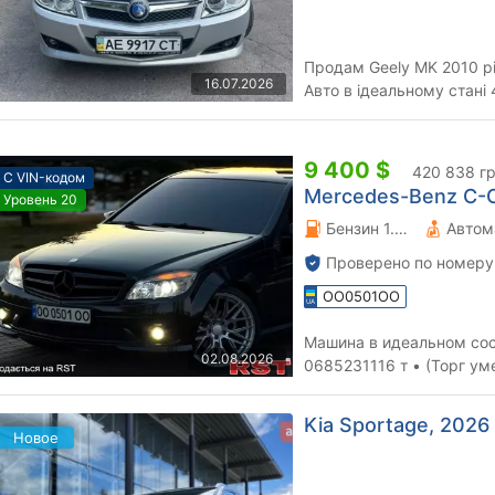
Продам Geely MK 2010 рі
16.07.2026
Авто в ідеальному стані 
Замінені ремні, ролики На
9 400 $
420 838 г
С VIN-кодом
Mercedes-Benz C-Cl
Уровень 20
Бензин 1.8 л.
Автом
Проверено по номеру
OO0501OO
Машина в идеальном сос
02.08.2026
0685231116 т • (Торг ум
Kia Sportage, 2026 
Новое