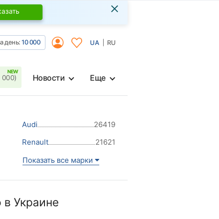
×
казать
а день:
10 000
UA
RU
Новости
Еще
 000)
Audi
26419
Renault
21621
Показать все марки
 в Украине