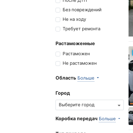
После ДТП
Без повреждений
Не на ходу
Требует ремонта
Растаможенные
Растаможен
Не растаможен
Область
Больше
Город
Коробка передач
Больше