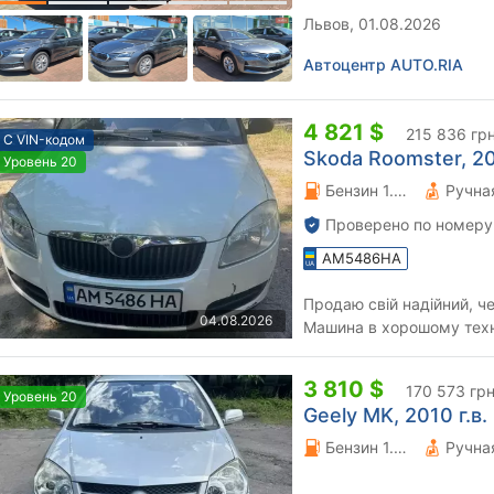
Львов, 01.08.2026
Автоцентр AUTO.RIA
4 821 $
215 836 гр
С VIN-кодом
Skoda Roomster, 20
Уровень 20
Бензин 1.4 л.
Проверено по номеру
AM5486HA
Продаю свій надійний, че
04.08.2026
Машина в хорошому техні
готова до щоденної експ.
3 810 $
170 573 гр
Уровень 20
Geely MK, 2010 г.в.
Бензин 1.6 л.