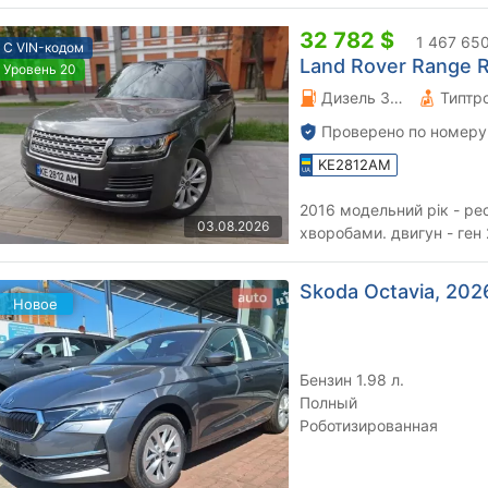
32 782 $
1 467 650
С VIN-кодом
Land Rover Range Ro
Уровень 20
Дизель 3 л.
Типтр
Проверено по номеру
KE2812AM
2016 модельний рік - рестайл з доопрацьованим дитячими
03.08.2026
хворобами. двигун - ген 2. прийшла з проблемою турб
замінено, є гарантійні док
Skoda Octavia, 2026
Новое
Бензин 1.98 л.
Полный
Роботизированная