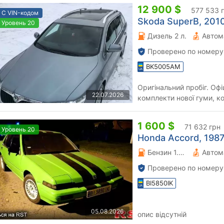
12 900 $
577 533 
С VIN-кодом
Skoda SuperB, 2010 
Уровень 20
Дизель 2 л.
Автом
Проверено по номеру
BK5005AM
Оригінальний пробіг. Офі
22.07.2026
комплекти нової гуми, ко
1 600 $
71 632 грн
Уровень 20
Honda Accord, 1987 
Бензин 1.8 л.
Автом
Проверено по номеру
BI5850IK
05.08.2026
опис відсутній