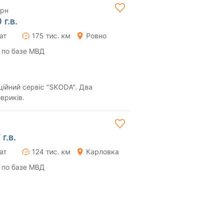
грн
г.в.
ат
175 тис. км
Ровно
 по базе МВД
ційний сервіс "SKODA". Два
вриків.
г.в.
ат
124 тис. км
Карловка
 по базе МВД