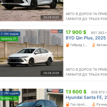
АВТО В ДОРОЗІ ТА ПРИ
06.08.2026
ГАРАНТІЯ ДО ТРЬОХ РО
17 900 $
801 383 
С VIN-кодом
BYD Qin Plus, 2025 
Уровень 21
Гибрид (HEV) 1.5 л.
Автом
АВТО В ДОРОЗІ ТА ПРИ
06.08.2026
ГАРАНТІЯ ДО ТРЬОХ РО
13 600 $
608 872 
С VIN-кодом
Hyundai Santa FE, 2
Уровень 20
Газ пропан-бутан \ Бензин 2.4 л.