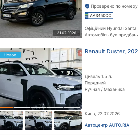
Проверено по номеру
AA3450OC
Офіційний Hyundai Santa
31.07.2026
Автомобіль був придбаний
США) Кузов без ДТП. Ве
Renault Duster, 2026
Новое
Дизель 1.5 л.
Передний
Ручная / Механика
Киев, 22.07.2026
Автоцентр AUTO.RIA