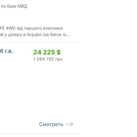
 по базе МВД
 FE 4WD від першого власника
 у ділера в Україні (не биток із
сь в рід...
 г.в.
24 225 $
1 084 795 грн
Смотреть