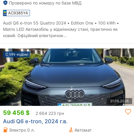
Проверено по номеру по базе МВД
AC9385YA
Audi Q6 e-tron 55 Quattro 2024 • Edition One • 100 kWh •
Matrix LED Автомобіль у відмінному стані, практично як
новий. Офіційний електрични...
С VIN-кодом
21.06.2026
59 456 $
2 664 223 грн
Audi Q6 e-tron, 2024 г.в.
Электро 0 л.
Автомат