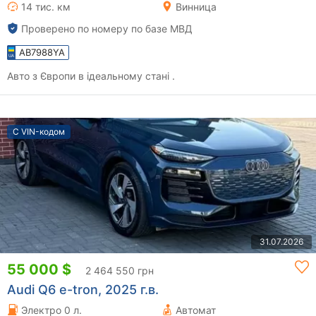
14 тис. км
Винница
Проверено по номеру по базе МВД
AB7988YA
Авто з Європи в ідеальному стані .
С VIN-кодом
31.07.2026
55 000 $
2 464 550 грн
Audi Q6 e-tron, 2025 г.в.
Электро 0 л.
Автомат