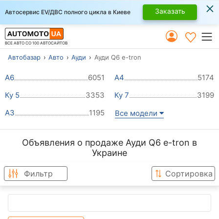
×
Заказать
Автосервис EV/ДВС полного цикла в Киеве
ВСЕ АВТО СО 100 АВТОСАЙТОВ
Автобазар
Авто
Ауди
Ауди Q6 e-tron
А6
6051
А4
5174
Ку 5
3353
Ку 7
3199
А3
1195
Все модели
Объявления о продаже Ауди Q6 e-tron в
Украине
Фильтр
Сортировка