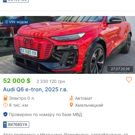
С VIN-кодом
27.07.2026
52 000 $
2 330 120 грн
Audi Q6 e-tron, 2025 г.в.
Электро 0 л.
Автомат
8 тис. км
Хмельницкий
Проверено по номеру по базе МВД
BX7685YA
Авто привезено з Німеччини. Розмитнено, сертифіковане, та