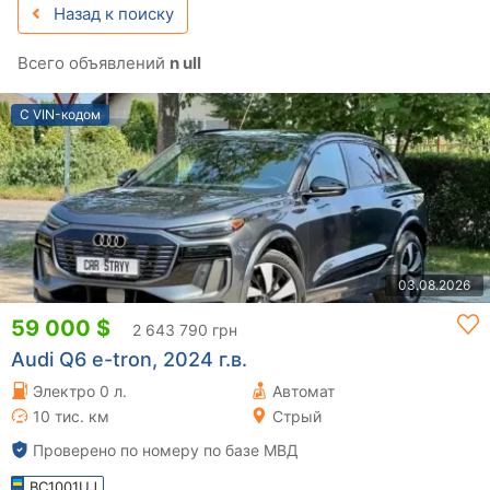
Назад к поиску
Всего объявлений
n ull
С VIN-кодом
03.08.2026
59 000 $
2 643 790 грн
Audi Q6 e-tron, 2024 г.в.
Электро 0 л.
Автомат
10 тис. км
Стрый
Проверено по номеру по базе МВД
BC1001UJ