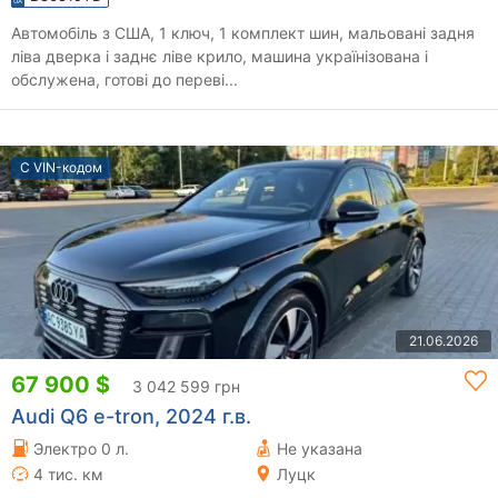
Автомобіль з США, 1 ключ, 1 комплект шин, мальовані задня
ліва дверка і заднє ліве крило, машина українізована і
обслужена, готові до переві...
С VIN-кодом
21.06.2026
67 900 $
3 042 599 грн
Audi Q6 e-tron, 2024 г.в.
Электро 0 л.
Не указана
4 тис. км
Луцк