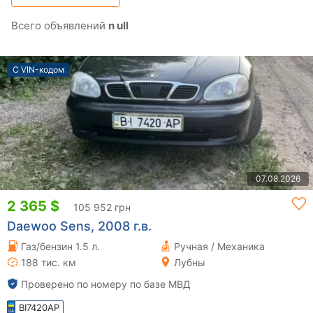
Всего объявлений
n ull
С VIN-кодом
07.08.2026
2 365 $
105 952 грн
Daewoo Sens, 2008 г.в.
Газ/бензин 1.5 л.
Ручная / Механика
188 тис. км
Лубны
Проверено по номеру по базе МВД
BI7420AP