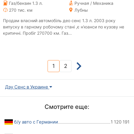
Газ/бензин 1.3 л.
Ручная / Механика
270 тис. км
Лубны
Продам власний автомобіль део сенс 1.3 л. 2003 року
випуску в гарному робочому стані ,є н'юанси по кузову не
критичні. Пробіг 270700 км. Газ...
1
2
(current)
Дэу Сенс в Украине
Смотрите еще:
б/у авто с Германии
1 120 191