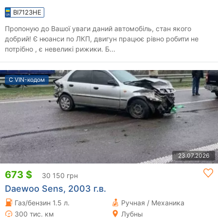
BI7123HE
Пропоную до Вашої уваги даний автомобіль, стан якого
добрий! Є нюанси по ЛКП, двигун працює рівно робити не
потрібно , є невеликі рижики. Б...
С VIN-кодом
23.07.2026
673 $
30 150 грн
Daewoo Sens, 2003 г.в.
Газ/бензин 1.5 л.
Ручная / Механика
300 тис. км
Лубны