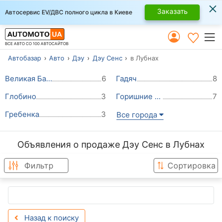
×
Заказать
Автосервис EV/ДВС полного цикла в Киеве
ВСЕ АВТО СО 100 АВТОСАЙТОВ
Автобазар
Авто
Дэу
Дэу Сенс
в Лубнах
Великая Багачка
6
Гадяч
8
Глобино
3
Горишние Плавни (Комсомольск)
7
Гребенка
3
Все города
Объявления о продаже Дэу Сенс в Лубнах
Фильтр
Сортировка
Назад к поиску