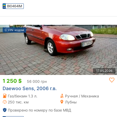
BI0464IM
С VIN-кодом
17.05.2026
1 250 $
56 000 грн
Daewoo Sens, 2006 г.в.
Газ/бензин 1.3 л.
Ручная / Механика
250 тис. км
Лубны
Проверено по номеру по базе МВД