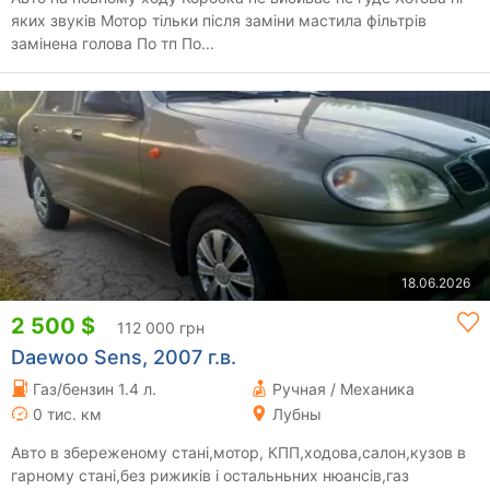
яких звуків Мотор тільки після заміни мастила фільтрів
замінена голова По тп По...
18.06.2026
2 500 $
112 000 грн
Daewoo Sens, 2007 г.в.
Газ/бензин 1.4 л.
Ручная / Механика
0 тис. км
Лубны
Авто в збереженому стані,мотор, КПП,ходова,салон,кузов в
гарному стані,без рижиків і остальньних нюансів,газ