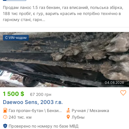
Продам ланос 1.5 газ бензин, газ вписаний, польська збірка,
188 тис пробіг, є гур, варить красить не потрібно технічно в
гарному стані, гарн...
С VIN-кодом
04.08.2026
1 500 $
67 200 грн
Daewoo Sens, 2003 г.в.
Газ пропан-бутан \ Бензин 1.3 л.
Ручная / Механика
240 тис. км
Лубны
Проверено по номеру по базе МВД