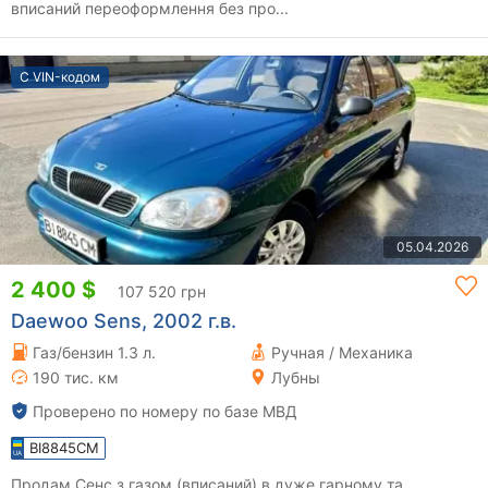
вписаний переоформлення без про...
С VIN-кодом
05.04.2026
2 400 $
107 520 грн
Daewoo Sens, 2002 г.в.
Газ/бензин 1.3 л.
Ручная / Механика
190 тис. км
Лубны
Проверено по номеру по базе МВД
BI8845CM
Продам Сенс з газом (вписаний) в дуже гарному та