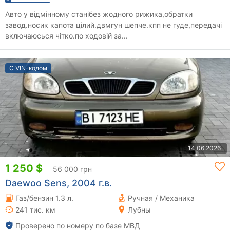
Авто у відмінному станібез жодного рижика,обратки
завод.носик капота цілий.двмгун шепче.кпп не гуде,передачі
включаюсься чітко.по ходовій за...
С VIN-кодом
14.06.2026
1 250 $
56 000 грн
Daewoo Sens, 2004 г.в.
Газ/бензин 1.3 л.
Ручная / Механика
241 тис. км
Лубны
Проверено по номеру по базе МВД