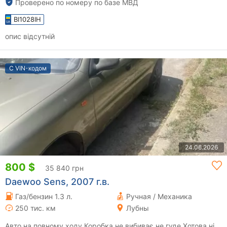
Проверено по номеру по базе МВД
BI1028IH
опис відсутній
С VIN-кодом
24.06.2026
800 $
35 840 грн
Daewoo Sens, 2007 г.в.
Газ/бензин 1.3 л.
Ручная / Механика
250 тис. км
Лубны
Авто на повному ходу Коробка не вибиває не гуде Хотова ні