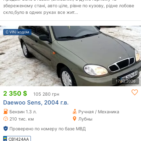
збереженому стані, авто ціле, рівне по кузову, рідне лобове
скло,було в одних руках все жит...
С VIN-кодом
17.02.2026
2 350 $
105 280 грн
Daewoo Sens, 2004 г.в.
Бензин 1.3 л.
Ручная / Механика
210 тис. км
Лубны
Проверено по номеру по базе МВД
CB1424AA