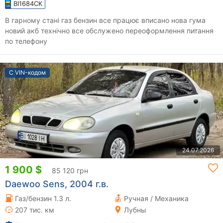
BI1684CK
В гарному стані газ бензин все працює вписано нова гума
новий акб технічно все обслужено переоформлення питання
по телефону
С VIN-кодом
24.07.2026
1 900 $
85 120 грн
Daewoo Sens, 2004 г.в.
Газ/бензин 1.3 л.
Ручная / Механика
207 тис. км
Лубны