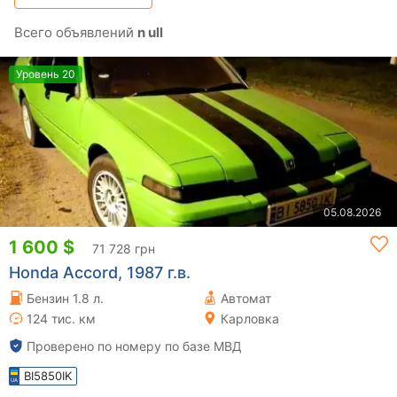
Всего объявлений
n ull
Уровень 20
05.08.2026
1 600 $
71 728 грн
Honda Accord, 1987 г.в.
Бензин 1.8 л.
Автомат
124 тис. км
Карловка
Проверено по номеру по базе МВД
BI5850IK