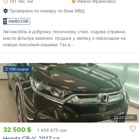
191 тис. км
Ивано-Франковск
Проверено по номеру по базе МВД
AM8033IB
Автомобіль в доброму технічному стані. ходова справна,
масло фільтра замінені. продаж у звязку з переходом на
новіше покоління машини. Газ в...
С VIN-кодом
22.07.2026
32 500 $
1 456 975 грн
Honda CR-V, 2017 г.в.