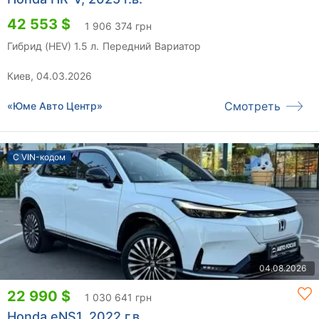
42 553 $
1 906 374 грн
Гибрид (HEV) 1.5 л.
Передний
Вариатор
Киев, 04.03.2026
Смотреть
«Юме Авто Центр»
С VIN-кодом
04.08.2026
22 990 $
1 030 641 грн
Honda eNS1, 2022 г.в.