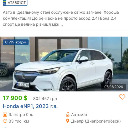
AT8501CT
Авто в ідеальному стані обслужене свіжо загнане! Хороша
комплектація! До речі вона не просто акорд 2.4! Вона 2.4
спорт це велика різниця між...
С VIN-кодом
06.08.2026
17 900 $
802 457 грн
Honda eNP1, 2023 г.в.
Электро 0 л.
Автомат
33 тис. км
Днепр (Днепропетровск)