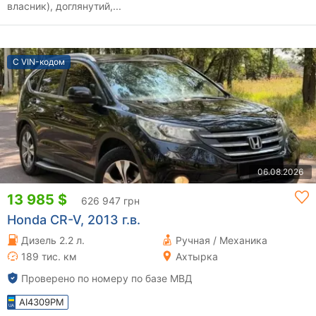
власник), доглянутий,...
С VIN-кодом
06.08.2026
13 985 $
626 947 грн
Honda CR-V, 2013 г.в.
Дизель 2.2 л.
Ручная / Механика
189 тис. км
Ахтырка
Проверено по номеру по базе МВД
AI4309PM