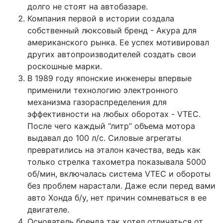
долго не стоят на автобазаре.
Компания первой в истории создала
собственный люксовый бренд - Акура для
американского рынка. Ее успех мотивировал
других автопроизводителей создать свои
роскошные марки.
В 1989 году японские инженеры впервые
применили технологию электронного
механизма газораспределения для
эффективности на любых оборотах - VTEC.
После чего каждый “литр” объема мотора
выдавал до 100 л/с. Силовые агрегаты
превратились на эталон качества, ведь как
только стрелка тахометра показывала 5000
об/мин, включалась система VTEC и обороты
без проблем нарастали. Даже если перед вами
авто Хонда б/у, нет причин сомневаться в ее
двигателе.
Основатель бренда так хотел отличаться от