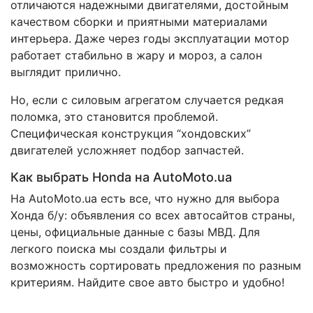
отличаются надежными двигателями, достойным
качеством сборки и приятными материалами
интерьера. Даже через годы эксплуатации мотор
работает стабильно в жару и мороз, а салон
выглядит прилично.
Но, если с силовым агрегатом случается редкая
поломка, это становится проблемой.
Специфическая конструкция “хондовских”
двигателей усложняет подбор запчастей.
Как выбрать Honda на AutoMoto.ua
На AutoMoto.ua есть все, что нужно для выбора
Хонда б/у: объявления со всех автосайтов страны,
цены, официальные данные с базы МВД. Для
легкого поиска мы создали фильтры и
возможность сортировать предложения по разным
критериям. Найдите свое авто быстро и удобно!