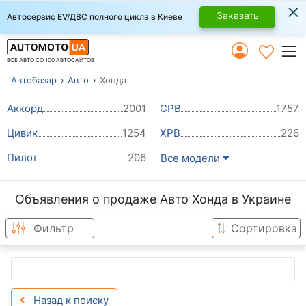
×
Заказать
Автосервис EV/ДВС полного цикла в Киеве
ВСЕ АВТО СО 100 АВТОСАЙТОВ
Автобазар
Авто
Хонда
Аккорд
2001
СРВ
1757
Цивик
1254
ХРВ
226
Пилот
206
Все модели
Объявления о продаже Авто Хонда в Украине
Фильтр
Сортировка
Назад к поиску