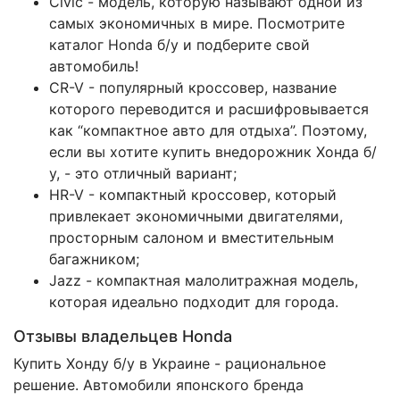
Civic - модель, которую называют одной из
самых экономичных в мире. Посмотрите
каталог Honda б/у и подберите свой
автомобиль!
CR-V - популярный кроссовер, название
которого переводится и расшифровывается
как “компактное авто для отдыха”. Поэтому,
если вы хотите купить внедорожник Хонда б/
у, - это отличный вариант;
HR-V - компактный кроссовер, который
привлекает экономичными двигателями,
просторным салоном и вместительным
багажником;
Jazz - компактная малолитражная модель,
которая идеально подходит для города.
Отзывы владельцев Honda
Купить Хонду б/у в Украине - рациональное
решение. Автомобили японского бренда