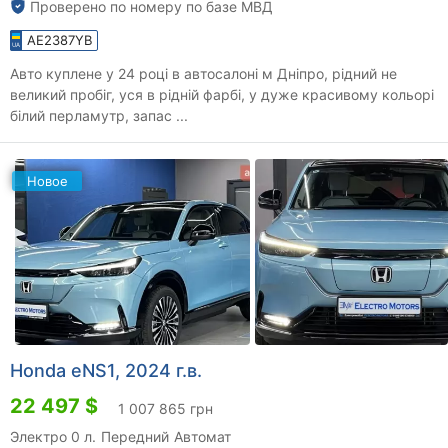
Проверено по номеру по базе МВД
AE2387YB
Авто куплене у 24 році в автосалоні м Дніпро, рідний не
великий пробіг, уся в рідній фарбі, у дуже красивому кольорі
білий перламутр, запас ...
Новое
Honda eNS1, 2024 г.в.
22 497 $
1 007 865 грн
Электро 0 л.
Передний
Автомат