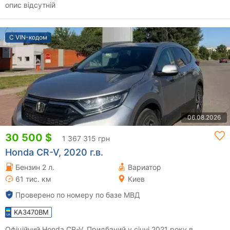
опис відсутній
С VIN-кодом
06.08.2026
30 500 $
1 367 315 грн
Honda CR-V, 2020 г.в.
Бензин 2 л.
Вариатор
61 тис. км
Киев
Проверено по номеру по базе МВД
KA3470BM
Офіційний Honda CR-V. Придбаний у січні 2021 року в