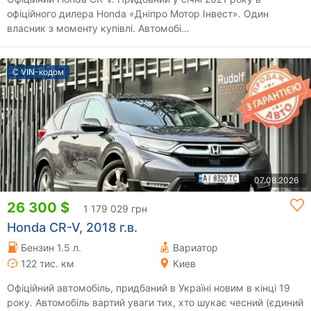
офіційного дилера Honda «Дніпро Мотор Інвест». Один
власник з моменту купівлі. Автомобі...
С VIN-кодом
07.08.2026
26 300 $
1 179 029 грн
Honda CR-V, 2018 г.в.
Бензин 1.5 л.
Вариатор
122 тис. км
Киев
Офіційний автомобіль, придбаний в Україні новим в кінці 19
року. Автомобіль вартий уваги тих, хто шукає чесний (єдиний