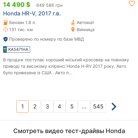
14 490 $
649 586 грн
Honda HR-V, 2017 г.в.
Бензин 1.8 л.
Автомат
131 тис. км
Винница
Проверено по номеру по базе МВД
KA5471HA
В продаж поступає хороший міський кросовер на повному
приводі та високому кліренсі Honda H-RV 2017 року. Авто
було привезене із США . Авто п...
1
2
3
4
5
...
545
(current)
Смотреть видео тест-драйвы Honda