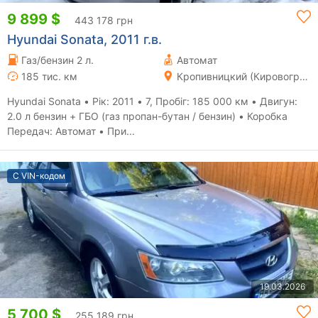
9 899 $
443 178 грн
Hyundai Sonata, 2011 г.в.
Газ/бензин 2 л.
Автомат
185 тис. км
Кропивницкий (Кировоград)
Hyundai Sonata • Рік: 2011 • 7, Пробіг: 185 000 км • Двигун:
2.0 л бензин + ГБО (газ пропан-бутан / бензин) • Коробка
Передач: Автомат • При...
С VIN-кодом
19.03.2026
5 700 $
255 189 грн