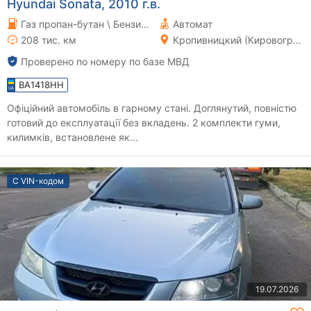
Hyundai Sonata, 2010 г.в.
Газ пропан-бутан \ Бензин 2.36 л.
Автомат
208 тис. км
Кропивницкий (Кировоград)
Проверено по номеру по базе МВД
BA1418HH
Офіційний автомобіль в гарному стані. Доглянутий, повністю
готовий до експлуатації без вкладень. 2 комплекти гуми,
килимків, встановлене як...
С VIN-кодом
19.07.2026