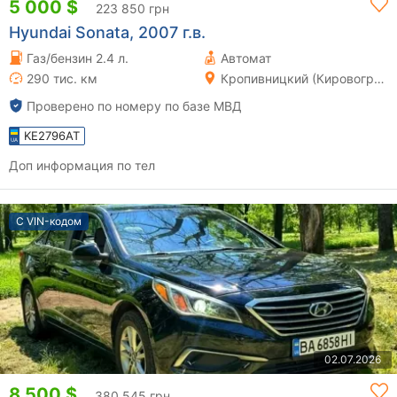
5 000 $
223 850 грн
Hyundai Sonata, 2007 г.в.
Газ/бензин 2.4 л.
Автомат
290 тис. км
Кропивницкий (Кировоград)
Проверено по номеру по базе МВД
KE2796AT
Доп информация по тел
С VIN-кодом
02.07.2026
8 500 $
380 545 грн