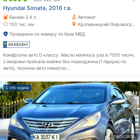
Hyundai Sonata, 2016 г.в.
Бензин 2.4 л.
Автомат
150 тис. км
Кропивницкий (Кировоград)
Проверено по номеру по базе МВД
BA6858HI
Комфротне авто D классу. Масло мінялось раз в 7500 тисяч,
з америки приїхала майже без пошкоджень(1 підкрас по
авто), технічно авто повністю...
С VIN-кодом
06.03.2026