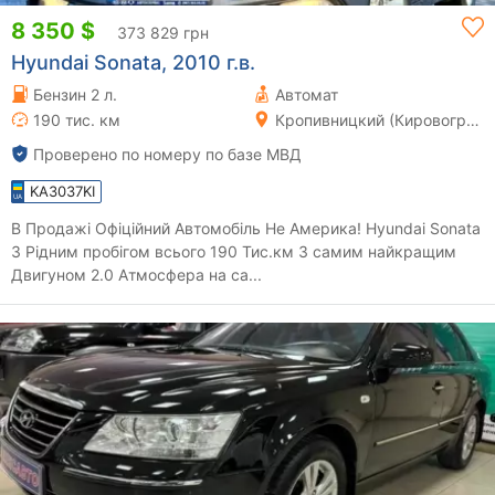
8 350 $
373 829 грн
Hyundai Sonata, 2010 г.в.
Бензин 2 л.
Автомат
190 тис. км
Кропивницкий (Кировоград)
Проверено по номеру по базе МВД
KA3037KI
В Продажі Офіційний Автомобіль Не Америка! Hyundai Sonata
З Рідним пробігом всього 190 Тис.км З самим найкращим
Двигуном 2.0 Атмосфера на са...