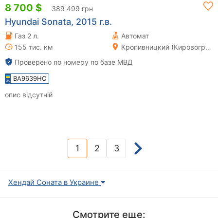
8 700 $
389 499 грн
Hyundai Sonata, 2015 г.в.
Газ 2 л.
Автомат
155 тис. км
Кропивницкий (Кировоград)
Проверено по номеру по базе МВД
BA9639HC
опис відсутній
1
2
3
(current)
Хендай Соната в Украине
Смотрите еще: