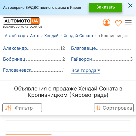
×
Заказать
Автосервис EV/ДВС полного цикла в Киеве
ВСЕ АВТО СО 100 АВТОСАЙТОВ
Автобазар
Авто
Хендай
Хендай Соната
в Кропивницком (К
Александрия
12
Благовещенское (Ульяновка)
1
Бобринец
2
Гайворон
3
Голованевск
1
Все города
Объявления о продаже Хендай Соната в
Кропивницком (Кировограде)
Фильтр
Сортировка