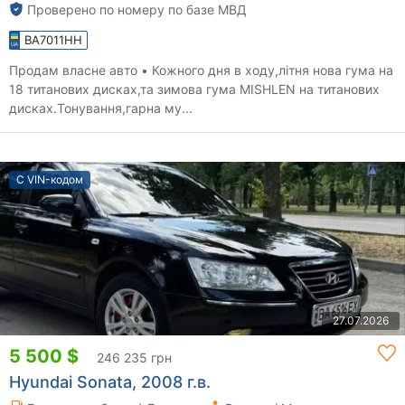
Проверено по номеру по базе МВД
BA7011HH
Продам власне авто • Кожного дня в ходу,літня нова гума на
18 титанових дисках,та зимова гума MISHLEN на титанових
дисках.Тонування,гарна му...
С VIN-кодом
27.07.2026
5 500 $
246 235 грн
Hyundai Sonata, 2008 г.в.