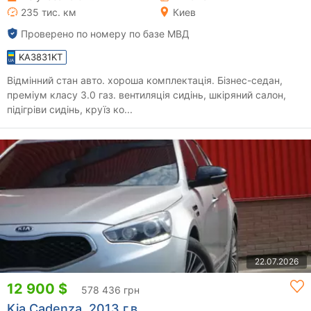
235 тис. км
Киев
Проверено по номеру по базе МВД
KA3831KT
Відмінний стан авто. хороша комплектація. Бізнес-седан,
преміум класу 3.0 газ. вентиляція сидінь, шкіряний салон,
підігріви сидінь, круїз ко...
22.07.2026
12 900 $
578 436 грн
Kia Cadenza, 2013 г.в.