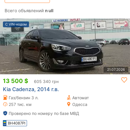
Всего объявлений
n ull
С VIN-кодом
21.07.2026
13 500 $
605 340 грн
Kia Cadenza, 2014 г.в.
Газ/бензин 3 л.
Автомат
257 тис. км
Одесса
Проверено по номеру по базе МВД
BH4087PI