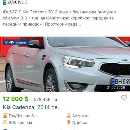
BC6019OO
ID: 63710 Kia Cadenza 2013 року з бензиновим двигуном
об'ємом 3.3 літра, автоматичною коробкою передач та
переднім приводом. Просторий седа...
С VIN-кодом
21.07.2026
12 900 $
578 436 грн
Kia Cadenza, 2014 г.в.
Газ/бензин 3 л.
Автомат
300 тис. км
Одесса