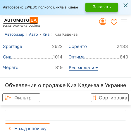
×
Заказать
Автосервис EV/ДВС полного цикла в Киеве
ВСЕ АВТО СО 100 АВТОСАЙТОВ
Автобазар
Авто
Киа
Киа Каденза
Sportage
2622
Соренто
2433
Сид
1014
Оптима
840
Черато
819
Все модели
Объявления о продаже Киа Каденза в Украине
Фильтр
Сортировка
Назад к поиску