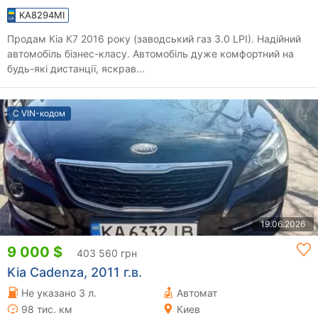
KA8294MI
Продам Кіа К7 2016 року (заводський газ 3.0 LPI). Надійний
автомобіль бізнес-класу. Автомобіль дуже комфортний на
будь-які дистанції, яскрав...
С VIN-кодом
19.06.2026
9 000 $
403 560 грн
Kia Cadenza, 2011 г.в.
Не указано 3 л.
Автомат
98 тис. км
Киев