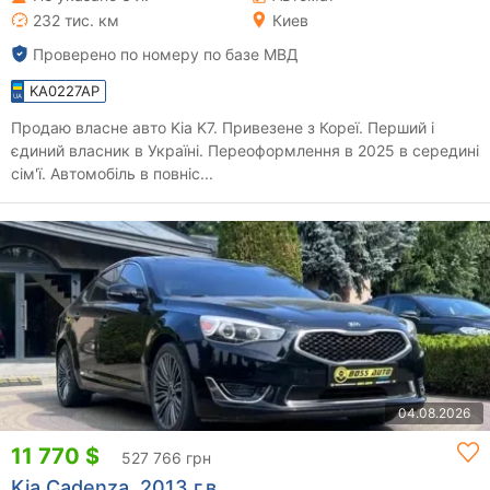
232 тис. км
Киев
Проверено по номеру по базе МВД
KA0227AP
Продаю власне авто Kia K7. Привезене з Кореї. Перший і
єдиний власник в Україні. Переоформлення в 2025 в середині
сім'ї. Автомобіль в повніс...
04.08.2026
11 770 $
527 766 грн
Kia Cadenza, 2013 г.в.