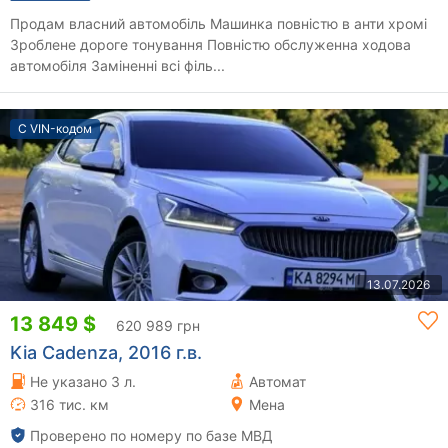
Продам власний автомобіль Машинка повністю в анти хромі
Зроблене дороге тонування Повністю обслуженна ходова
автомобіля Заміненні всі філь...
С VIN-кодом
13.07.2026
13 849 $
620 989 грн
Kia Cadenza, 2016 г.в.
Не указано 3 л.
Автомат
316 тис. км
Мена
Проверено по номеру по базе МВД