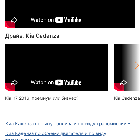
Драйв. Kia Cadenza
Kia K7 2016, премиум или бизнес?
Kia Cadenza
Киа Каденза по типу топлива и по виду трансмиссии
Киа Каденза по объему двигателя и по виду