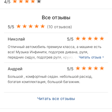
4/5
Все отзывы
5/5
(10 отзывов)
Николай
5/5
Отличный автомобиль премиум класса, а машине есть
все! Музыка Инфинити, подогрев дивана, руля,
передних сидух, подогрев руля, круиз, камера заднего
Читать отзыв
вида, панарама и т.д. Огромный багажник. Очень
приятный и тяговитый мотор реально хорошо едет
Андрей
5/5
машина при этом расход 13 литров! И важно что она
Большой , комфортный седан. небольшой расход,
очень дешевая в обслуживании!
богатая комплектация, большой багажник.
Читать все отзывы