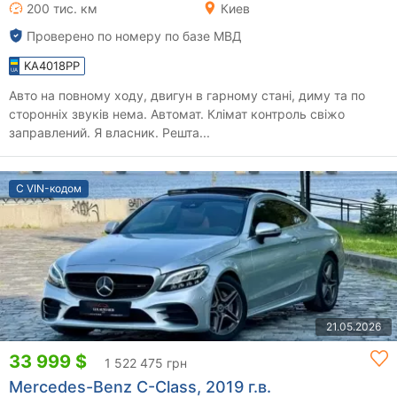
200 тис. км
Киев
Проверено по номеру по базе МВД
KA4018PP
Авто на повному ходу, двигун в гарному стані, диму та по
сторонніх звуків нема. Автомат. Клімат контроль свіжо
заправлений. Я власник. Решта...
С VIN-кодом
21.05.2026
33 999 $
1 522 475 грн
Mercedes-Benz C-Class, 2019 г.в.