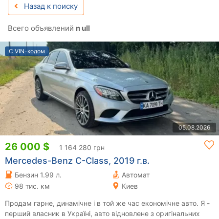
Назад к поиску
Всего объявлений
n ull
С VIN-кодом
05.08.2026
26 000 $
1 164 280 грн
Mercedes-Benz C-Class, 2019 г.в.
Бензин 1.99 л.
Автомат
98 тис. км
Киев
Продам гарне, динамічне і в той же час економічне авто. Я -
перший власник в Україні, авто відновлене з оригінальних