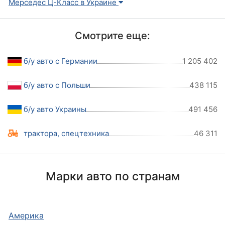
Мерседес Ц-Класс в Украине
Смотрите еще:
б/у авто с Германии
1 205 402
б/у авто с Польши
438 115
б/у авто Украины
491 456
трактора, спецтехника
46 311
Марки авто по странам
Америка