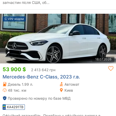
запчастин після США, об...
С VIN-кодом
18.07.2026
53 900 $
2 413 642 грн
Mercedes-Benz C-Class, 2023 г.в.
Дизель 1.99 л.
Автомат
48 тис. км
Киев
Проверено по номеру по базе МВД
KA4291TB
Офіційний автомобіль. Придбано у офіційного дилера в