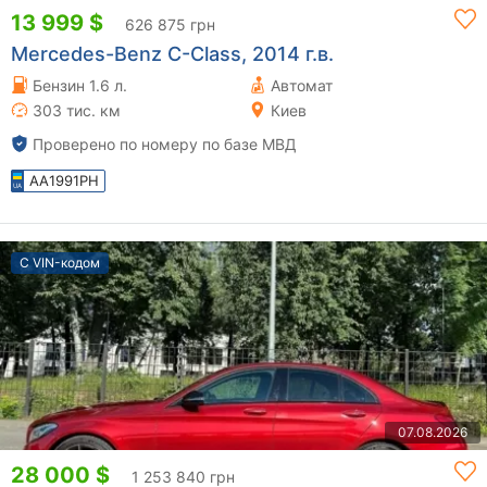
13 999 $
626 875 грн
Mercedes-Benz C-Class, 2014 г.в.
Бензин 1.6 л.
Автомат
303 тис. км
Киев
Проверено по номеру по базе МВД
AA1991PH
С VIN-кодом
07.08.2026
28 000 $
1 253 840 грн