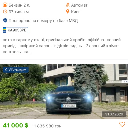
Бензин 2 л.
Автомат
37 тис. км
Киев
Проверено по номеру по базе МВД
KA9053PE
авто в гарному стані, оригінальний пробіг -офіційна -повний
привід - шкіряний салон - підігрів сидінь - 2х зонний клімат
контроль -ка...
С VIN-кодом
31.07.2026
41 000 $
1 835 980 грн