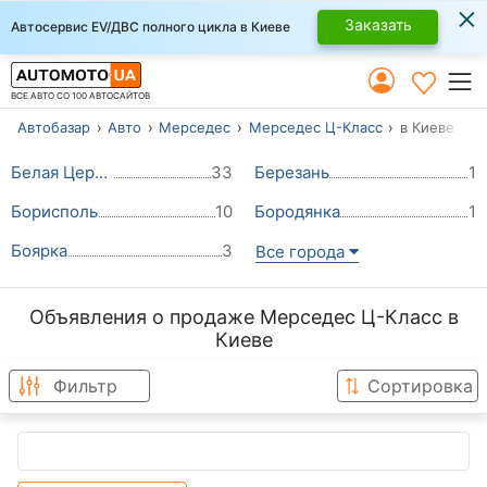
×
Заказать
Автосервис EV/ДВС полного цикла в Киеве
ВСЕ АВТО СО 100 АВТОСАЙТОВ
Автобазар
Авто
Мерседес
Мерседес Ц-Класс
в Киеве
Белая Церковь
33
Березань
1
Борисполь
10
Бородянка
1
Боярка
3
Все города
Объявления о продаже Мерседес Ц-Класс в
Киеве
Фильтр
Сортировка