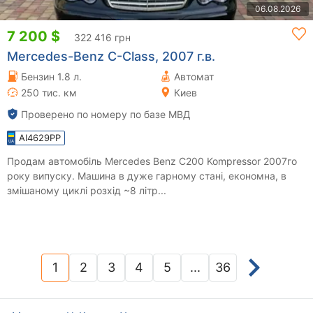
06.08.2026
7 200 $
322 416 грн
Mercedes-Benz C-Class, 2007 г.в.
Бензин 1.8 л.
Автомат
250 тис. км
Киев
Проверено по номеру по базе МВД
AI4629PP
Продам автомобіль Mercedes Benz C200 Kompressor 2007го
року випуску. Машина в дуже гарному стані, економна, в
змішаному циклі розхід ~8 літр...
1
2
3
4
5
...
36
(current)