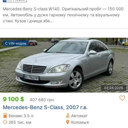
Mercedes-Benz S-class W140. Оригінальний пробіг — 150 000
км. Автомобіль у дуже гарному технічному та візуальному
стані. Кузов і днище збе...
С VIN-кодом
02.05.2026
9 100 $
407 680 грн
Mercedes-Benz S-Class, 2007 г.в.
Бензин 3.5 л.
Автомат
265 тис. км
Коломыя