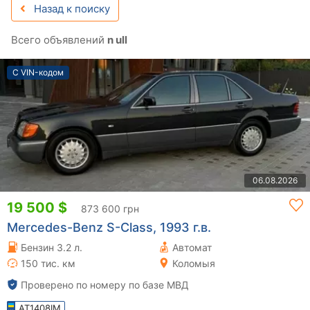
Назад к поиску
Всего объявлений
n ull
С VIN-кодом
06.08.2026
19 500 $
873 600 грн
Mercedes-Benz S-Class, 1993 г.в.
Бензин 3.2 л.
Автомат
150 тис. км
Коломыя
Проверено по номеру по базе МВД
AT1408IM