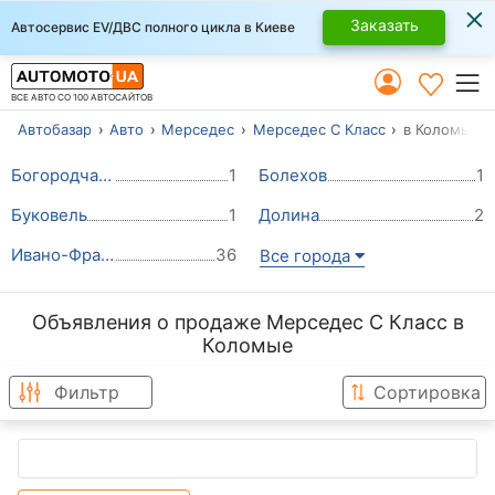
×
Заказать
Автосервис EV/ДВС полного цикла в Киеве
ВСЕ АВТО СО 100 АВТОСАЙТОВ
Автобазар
Авто
Мерседес
Мерседес С Класс
в Коломые
Богородчаны
1
Болехов
1
Буковель
1
Долина
2
Ивано-Франковск
36
Все города
Объявления о продаже Мерседес С Класс в
Коломые
Фильтр
Сортировка