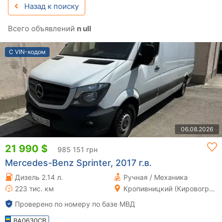
Назад к поиску
Всего объявлений
n ull
С VIN-кодом
06.08.2026
21 990 $
985 151 грн
Mercedes-Benz Sprinter, 2017 г.в.
Дизель 2.14 л.
Ручная / Механика
223 тис. км
Кропивницкий (Кировоград)
Проверено по номеру по базе МВД
BA0630CB