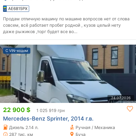
AE6815PX
Продам отличную машину по машине вопросов нет от слова
совсем, всё работает пробег родной , кузов целый нету
даже рыжиков ,торг будет все во...
С VIN-кодом
24.07.2026
22 900 $
1 025 919 грн
Mercedes-Benz Sprinter, 2014 г.в.
Дизель 2.14 л.
Ручная / Механика
287 тис. км
Буча