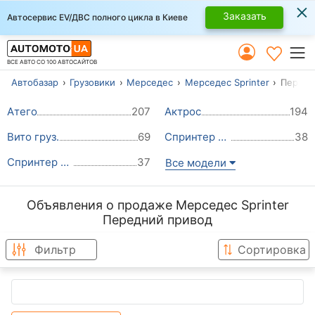
×
Заказать
Автосервис EV/ДВС полного цикла в Киеве
ВСЕ АВТО СО 100 АВТОСАЙТОВ
Автобазар
Грузовики
Мерседес
Мерседес Sprinter
Передн
Атего
207
Актрос
194
Вито груз.
69
Спринтер 316 груз.
38
Спринтер 313 груз.
37
Все модели
Объявления о продаже Мерседес Sprinter
Передний привод
Фильтр
Сортировка