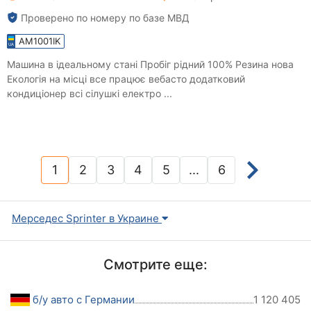
Проверено по номеру по базе МВД
AM1001IK
Машина в ідеальному стані Пробіг рідний 100% Резина нова
Екологія на місці все працює вебасто додатковий
кондиціонер всі сілушкі електро ...
1
2
3
4
5
...
6
(current)
Мерседес Sprinter в Украине
Смотрите еще:
б/у авто с Германии
1 120 405