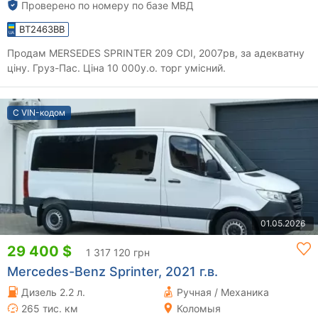
Проверено по номеру по базе МВД
BT2463BB
Продам MERSEDES SPRINTER 209 CDI, 2007рв, за адекватну
ціну. Груз-Пас. Ціна 10 000у.о. торг умісний.
С VIN-кодом
01.05.2026
29 400 $
1 317 120 грн
Mercedes-Benz Sprinter, 2021 г.в.
Дизель 2.2 л.
Ручная / Механика
265 тис. км
Коломыя