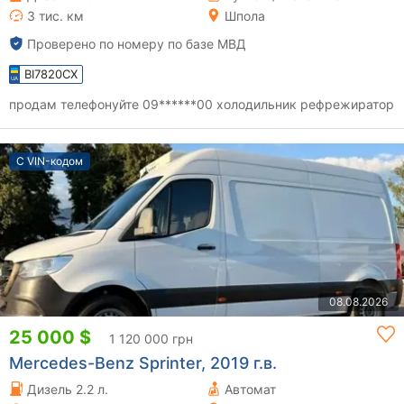
3 тис. км
Шпола
Проверено по номеру по базе МВД
BI7820CX
продам телефонуйте 09******00 холодильник рефрежиратор
С VIN-кодом
08.08.2026
25 000 $
1 120 000 грн
Mercedes-Benz Sprinter, 2019 г.в.
Дизель 2.2 л.
Автомат