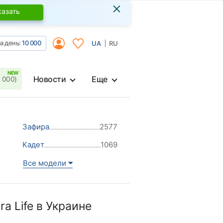
×
казать
а день:
10 000
UA
RU
Новости
Еще
 000)
Зафира
2577
Кадет
1069
Все модели
a Life в Украине