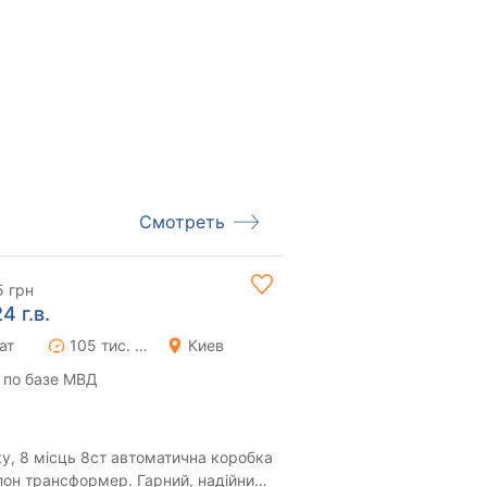
Смотреть
5 грн
4 г.в.
ат
105 тис. км
Киев
 по базе МВД
у, 8 місць 8ст автоматична коробка