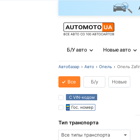
ВСЕ АВТО СО 100 АВТОСАЙТОВ
Б/У авто
Новые авто
Автобазар
Авто
Опель
Опель Zafir
Все
Б/у
Новые
С VIN-кодом
Гос. номер
Тип транспорта
Все типы транспорта