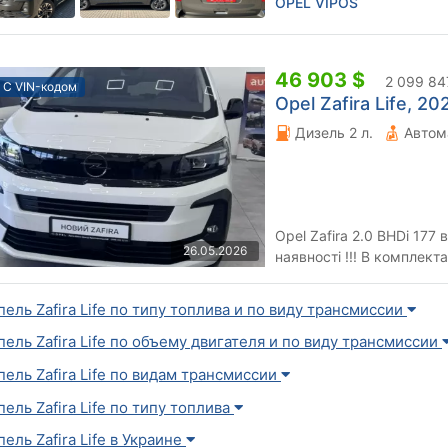
OPEL VIPOS
46 903 $
2 099 84
С VIN-кодом
Opel Zafira Life, 202
Дизель 2 л.
Автом
Opel Zafira 2.0 BHDi 177
26.05.2026
наявності !!! В комплектацію входить: • ABS,AFU,EBD,ESP,ARS
• Hill Start Assist -систем.
пель Zafira Life по типу топлива и по виду трансмиссии
пель Zafira Life по объему двигателя и по виду трансмиссии
пель Zafira Life по видам трансмиссии
пель Zafira Life по типу топлива
пель Zafira Life в Украине