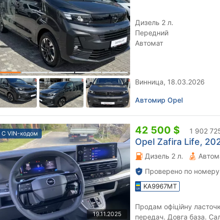
Дизель 2 л.
Передний
Автомат
Винница, 18.03.2026
Автомир Opel
42 500 $
1 902 72
С VIN-кодом
Opel Zafira Life, 202
Дизель 2 л.
Автом
Проверено по номеру
KA9967MT
Продам офіційну ласточк
19.11.2025
передач. Довга база. Салон трансформер. Гарний, надійний,