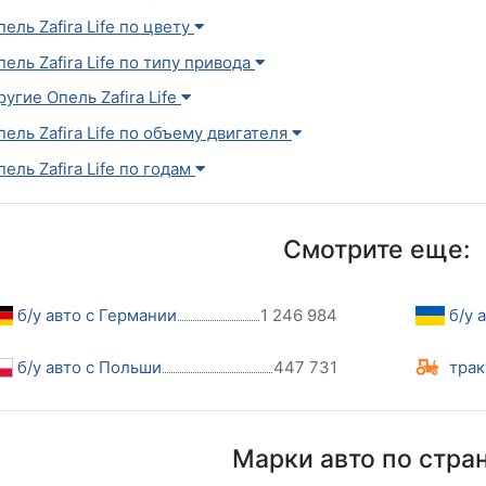
пель Zafira Life по цвету
пель Zafira Life по типу привода
ругие Опель Zafira Life
пель Zafira Life по объему двигателя
пель Zafira Life по годам
Смотрите еще:
б/у авто с Германии
1 246 984
б/у 
б/у авто с Польши
447 731
трак
Марки авто по стра