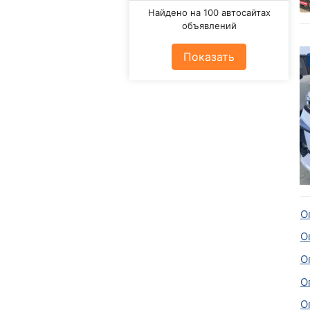
Найдено на 100 автосайтах
объявлений
Показать
О
О
О
О
О