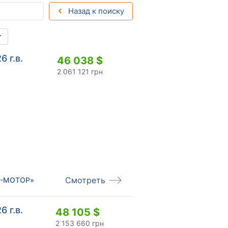
Назад к поиску
6 г.в.
46 038 $
2 061 121 грн
Смотреть
ІС-МОТОР»
6 г.в.
48 105 $
2 153 660 грн