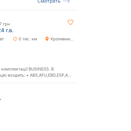
Смотреть
7 грн
4 г.в.
ат
0 тис. км
Кропивницкий (Кировоград)
 в комплектації BUSINESS. В
..