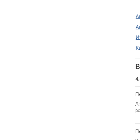
А
А
И
К
В
4
П
До
ро
П