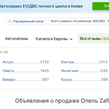
За
Автосервис EV/ДВС полного цикла в Киеве
Всего найдено объявлений:
400 000
З
Расширенный поиск
Автосалоны
Все отзывы
Каталоги Европы
(300
a Life
Астра
4792
Вектра
3412
Омега
1845
Инсигния
1285
Виваро
897
Корса
599
Объявления о продаже Опель Zafir