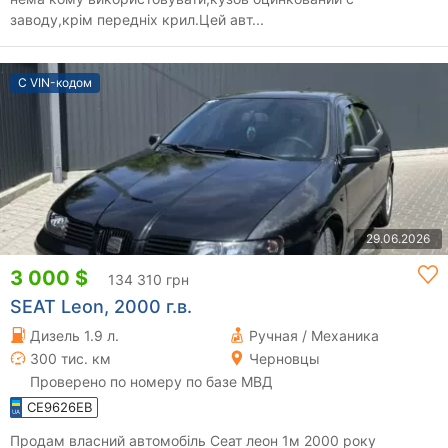
заводу,крім передніх крил.Цей авт...
С VIN-кодом
29.06.2026
3 000 $
134 310 грн
SEAT Leon, 2000 г.в.
Дизель 1.9 л.
Ручная / Механика
300 тис. км
Черновцы
Проверено по номеру по базе МВД
CE9626EB
Продам власний автомобіль Сеат леон 1м 2000 року