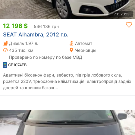
17.11.2023
12 196 $
546 136 грн
SEAT Alhambra, 2012 г.в.
Дизель 1.97 л.
Автомат
435 тис. км
Черновцы
Проверено по номеру по базе МВД
CE1074EB
Адаптивні біксенон фари, вебасто, підігрів лобового скла,
розетка 220V, трьохзонна кліматизація, електропровід задніх
дверей та кришки багаж...