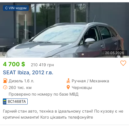
С VIN-кодом
20.05.2026
4 700 $
210 419 грн
SEAT Ibiza, 2012 г.в.
Дизель 1.6 л.
Ручная / Механика
260 тис. км
Черновцы
Проверено по номеру по базе МВД
BC1468TA
Гарний стан авто, техніка в ідеальному стані! По кузову є не
критичні моменти! Кого цікавить телефонуйте