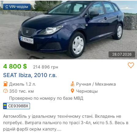
С VIN-кодом
28.07.2026
4 800 $
214 896 грн
SEAT Ibiza, 2010 г.в.
Дизель 1.2 л.
Ручная / Механика
350 тис. км
Черновцы
Проверено по номеру по базе МВД
CE9398BX
Автомобіль у ідеальному технічному стані. Вкладень не
потребує. Витрата пального по трасі 3-4л, місто 5.5. Весь в
рідній фарбі окрім капоту....