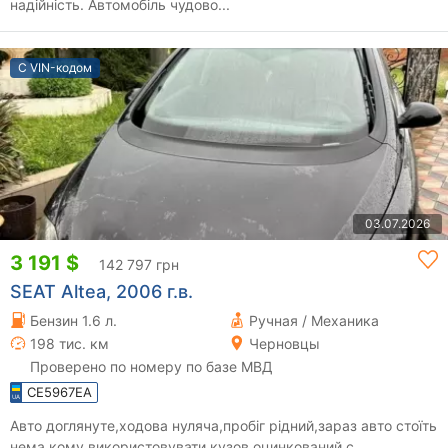
надійність. Автомобіль чудово...
С VIN-кодом
03.07.2026
3 191 $
142 797 грн
SEAT Altea, 2006 г.в.
Бензин 1.6 л.
Ручная / Механика
198 тис. км
Черновцы
Проверено по номеру по базе МВД
CE5967EA
Авто доглянуте,ходова нуляча,пробіг рідний,зараз авто стоїть
нема кому використовувати,кузов оцинкований с