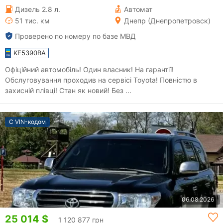
Дизель 2.8 л.
Автомат
51 тис. км
Днепр (Днепропетровск)
Проверено по номеру по базе МВД
KE5390BA
Офіційний автомобіль! Один власник! На гарантії!
Обслуговування проходив на сервісі Toyota! Повністю в
захисній плівці! Стан як новий! Без ...
С VIN-кодом
06.08.2026
25 014 $
1 120 877 грн