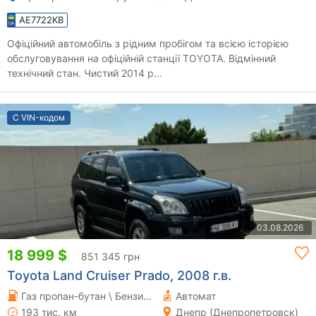
AE7722KB
Офіційний автомобіль з рідним пробігом та всією історією
обслуговування на офіційній станції TOYOTA. Відмінний
технічний стан. Чистий 2014 р...
С VIN-кодом
03.08.2026
18 999 $
851 345 грн
Toyota Land Cruiser Prado, 2008 г.в.
Газ пропан-бутан \ Бензин 3.96 л.
Автомат
193 тис. км
Днепр (Днепропетровск)