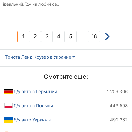
ідеальний, їду на любий се...
1
2
3
4
5
...
16
(current)
Тойота Ленд Крузер в Украине
Смотрите еще:
б/у авто с Германии
1 209 306
б/у авто с Польши
443 598
б/у авто Украины
492 262