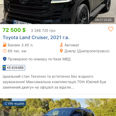
29.07.2026
72 500 $
3 248 725 грн
Toyota Land Cruiser, 2021 г.в.
Бензин 3.45 л.
Автомат
89 тис. км
Днепр (Днепропетровск)
Проверено по номеру по базе МВД
KE4094BB
Ідеальний стан Технічно та естетично без жодного
зауваження! Максимальна комплектація 70th Ювілей Був
замінений двигун на офіціалі за відкли...
С VIN-кодом