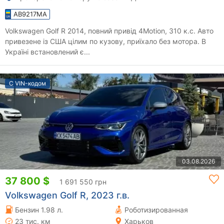
AB9217MA
Volkswagen Golf R 2014, повний привід 4Motion, 310 к.с. Авто
привезене із США цілим по кузову, приїхало без мотора. В
Україні встановлений є...
С VIN-кодом
03.08.2026
37 800 $
1 691 550 грн
Volkswagen Golf R, 2023 г.в.
Бензин 1.98 л.
Роботизированная
23 тис. км
Харьков