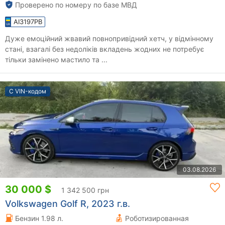
Проверено по номеру по базе МВД
AI3197PB
Дуже емоційний жвавий повнопривідний хетч, у відмінному
стані, взагалі без недоліків вкладень жодних не потребує
тільки замінено мастило та ...
С VIN-кодом
03.08.2026
30 000 $
1 342 500 грн
Volkswagen Golf R, 2023 г.в.
Бензин 1.98 л.
Роботизированная