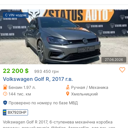
С VIN-кодом
27.06.2026
22 200 $
993 450 грн
Volkswagen Golf R, 2017 г.в.
Бензин 1.97 л.
Ручная / Механика
144 тис. км
Хмельницкий
Проверено по номеру по базе МВД
BX7920HP
Volkswagen Golf R 2017, 6-ступенева механічна коробка
передач, повний привід 4Motion. Автомобіль для тих, хто