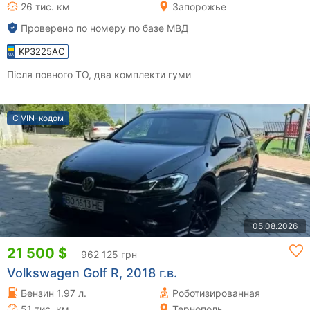
26 тис. км
Запорожье
Проверено по номеру по базе МВД
KP3225AC
Після повного ТО, два комплекти гуми
С VIN-кодом
05.08.2026
21 500 $
962 125 грн
Volkswagen Golf R, 2018 г.в.
Бензин 1.97 л.
Роботизированная
51 тис. км
Тернополь