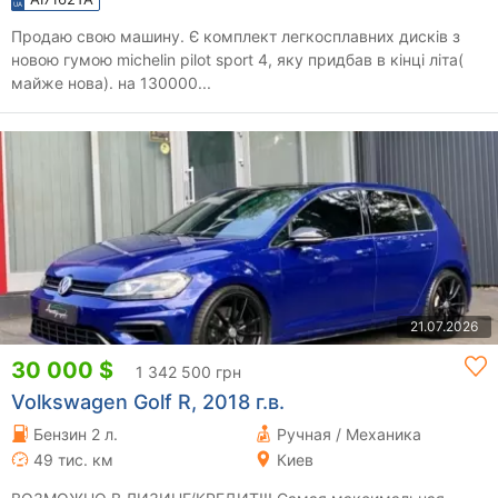
Продаю свою машину. Є комплект легкосплавних дисків з
новою гумою michelin pilot sport 4, яку придбав в кінці літа(
майже нова). на 130000...
21.07.2026
30 000 $
1 342 500 грн
Volkswagen Golf R, 2018 г.в.
Бензин 2 л.
Ручная / Механика
49 тис. км
Киев