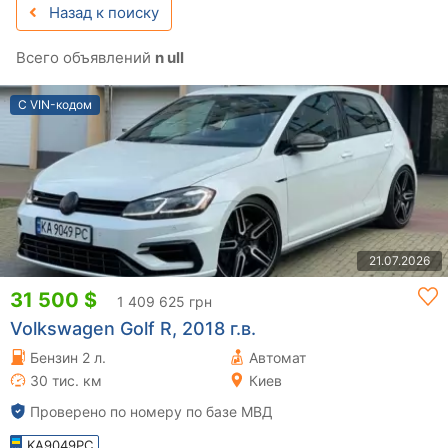
Назад к поиску
Всего объявлений
n ull
С VIN-кодом
21.07.2026
31 500 $
1 409 625 грн
Volkswagen Golf R, 2018 г.в.
Бензин 2 л.
Автомат
30 тис. км
Киев
Проверено по номеру по базе МВД
KA9049PC