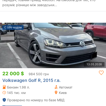
розуміє різницю між заводськи...
С VIN-кодом
13.05.2026
22 000 $
984 500 грн
Volkswagen Golf R, 2015 г.в.
Бензин 1.98 л.
Автомат
145 тис. км
Киев
Проверено по номеру по базе МВД