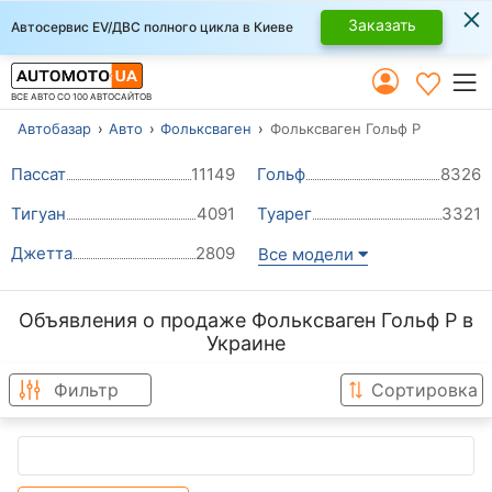
×
Заказать
Автосервис EV/ДВС полного цикла в Киеве
ВСЕ АВТО СО 100 АВТОСАЙТОВ
Автобазар
Авто
Фольксваген
Фольксваген Гольф Р
Пассат
11149
Гольф
8326
Тигуан
4091
Туарег
3321
Джетта
2809
Все модели
Объявления о продаже Фольксваген Гольф Р в
Украине
Фильтр
Сортировка