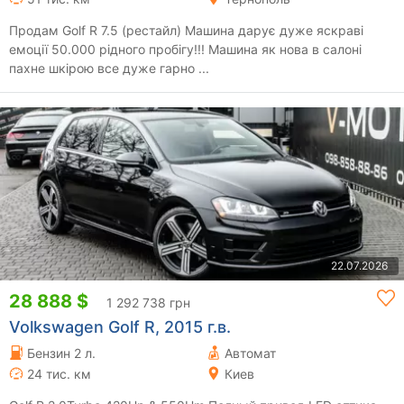
Продам Golf R 7.5 (рестайл) Машина дарує дуже яскраві
емоції 50.000 рідного пробігу!!! Машина як нова в салоні
пахне шкірою все дуже гарно ...
22.07.2026
28 888 $
1 292 738 грн
Volkswagen Golf R, 2015 г.в.
Бензин 2 л.
Автомат
24 тис. км
Киев