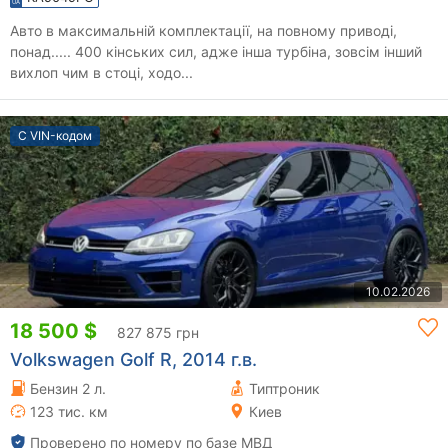
Авто в максимальній комплектації, на повному приводі,
понад..... 400 кінських сил, адже інша турбіна, зовсім інший
вихлоп чим в стоці, ходо...
С VIN-кодом
10.02.2026
18 500 $
827 875 грн
Volkswagen Golf R, 2014 г.в.
Бензин 2 л.
Типтроник
123 тис. км
Киев
Проверено по номеру по базе МВД