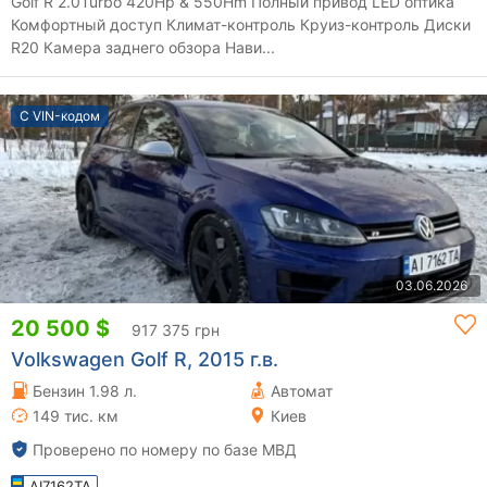
Golf R 2.0Turbo 420Hp & 550Hm Полный привод LED оптика
Комфортный доступ Климат-контроль Круиз-контроль Диски
R20 Камера заднего обзора Нави...
С VIN-кодом
03.06.2026
20 500 $
917 375 грн
Volkswagen Golf R, 2015 г.в.
Бензин 1.98 л.
Автомат
149 тис. км
Киев
Проверено по номеру по базе МВД
AI7162TA