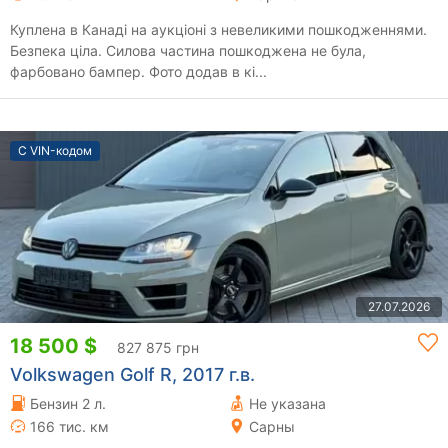
Куплена в Канаді на аукціоні з невеликими пошкодженнями.
Безпека ціла. Силова частина пошкоджена не була,
фарбовано бампер. Фото додав в кі...
С VIN-кодом
27.07.2026
18 500 $
827 875 грн
Volkswagen Golf R, 2017 г.в.
Бензин 2 л.
Не указана
166 тис. км
Сарны