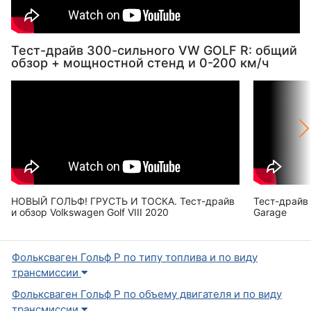
Тест-драйв 300-сильного VW GOLF R: общий
обзор + мощностной стенд и 0-200 км/ч
НОВЫЙ ГОЛЬФ! ГРУСТЬ И ТОСКА. Тест-драйв
Тест-драйв 
и обзор Volkswagen Golf VIII 2020
Garage
Фольксваген Гольф Р по типу топлива и по виду
трансмиссии
Фольксваген Гольф Р по объему двигателя и по виду
трансмиссии