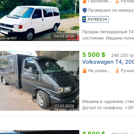
Газ/бензин 2 л.
Проверено по номеру
AX7483OA
Продам легендарный Т4 
06.03.2026
состоянии. Машина полно
семейным поездкам • ​Дв
5 500 $
246 235 гр
Volkswagen T4, 2001
Не указано 0 л.
Машина в чудовому стані
01.05.2026
Деталі по телефону: +38