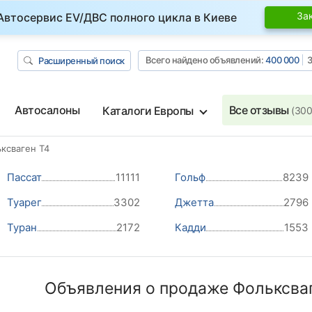
За
Автосервис EV/ДВС полного цикла в Киеве
Всего найдено объявлений:
400 000
З
Расширенный поиск
Автосалоны
Все отзывы
Каталоги Европы
(300
ксваген Т4
Пассат
11111
Гольф
8239
Туарег
3302
Джетта
2796
Туран
2172
Кадди
1553
Объявления о продаже Фольксваг