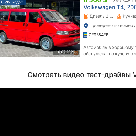
8 500 $
380 545 г
С VIN-кодом
Volkswagen T4, 2001
Дизель 2.5 л.
Проверено по номеру
CE9354EB
Автомобіль в хорошому т
16.07.2026
обслужена, по кузову ри
ідеалу, по техніці також 
Смотреть видео тест-драйвы 