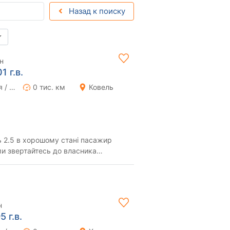
Назад к поиску
н
 г.в.
Ручная / Механика
0 тис. км
Ковель
 2.5 в хорошому стані пасажир
ми звертайтесь до власника
09******26
н
 г.в.