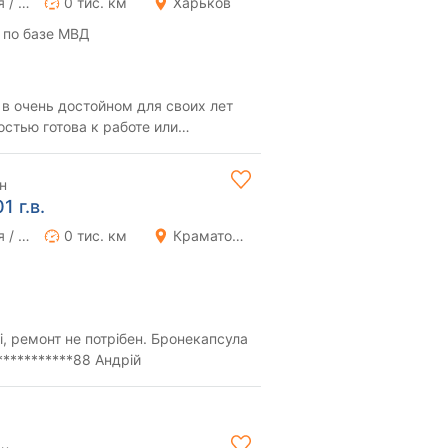
Ручная / Механика
0 тис. км
Харьков
 по базе МВД
в очень достойном для своих лет
стью готова к работе или
игатель: Надежн...
н
 г.в.
Ручная / Механика
0 тис. км
Краматорск
, ремонт не потрібен. Бронекапсула
***********88 Андрій