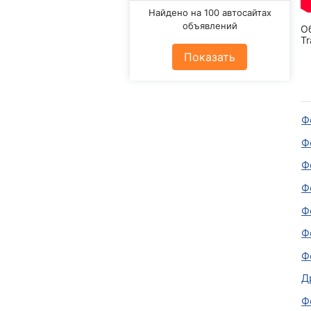
Найдено на 100 автосайтах
объявлений
О
Tr
Показать
Ф
Ф
Ф
Ф
Ф
Ф
Ф
Д
Ф