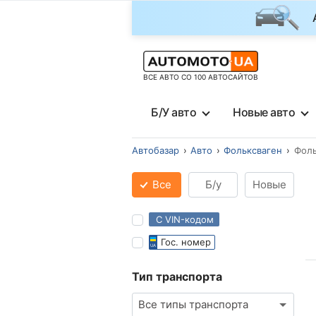
ВСЕ АВТО СО 100 АВТОСАЙТОВ
Б/У авто
Новые авто
Автобазар
Авто
Фольксваген
Фоль
Все
Б/у
Новые
С VIN-кодом
Гос. номер
Тип транспорта
Все типы транспорта