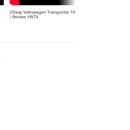
Обзор Volkswagen Transporter T4
Volkswagen Transporter 
\ Review VWT4
2.5 TDi 1999 | POV Test-