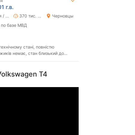
рн
 г.в.
Ручная / Механика
370 тис. км
Черновцы
 по базе МВД
ехнічному стані, повністю
жиків немає, стан близький до
все справно, ...
Volkswagen T4