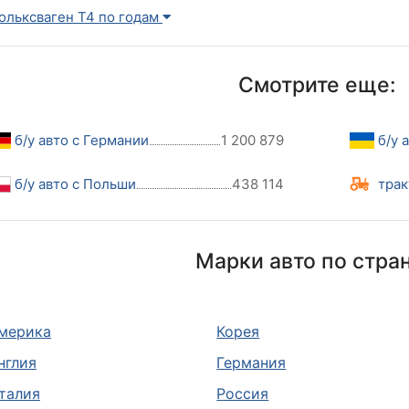
ольксваген Т4 по годам
Смотрите еще:
б/у авто с Германии
1 200 879
б/у 
б/у авто с Польши
438 114
трак
Марки авто по стра
мерика
Корея
нглия
Германия
талия
Россия