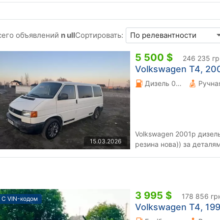
сего объявлений
n ull
Сортировать:
5 500 $
246 235 гр
Volkswagen T4, 2001
Дизель 0 л.
Volkswagen 2001р дизель
15.03.2026
резина нова)) за деталя
автомобіля за номером 
3 995 $
178 856 гр
С VIN-кодом
Volkswagen T4, 1995