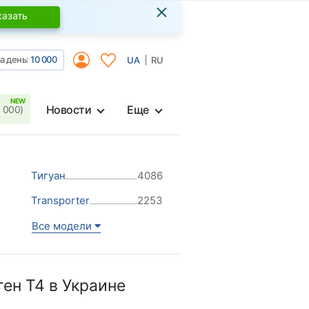
×
казать
а день:
10 000
UA
RU
Новости
Еще
 000)
Тигуан
4086
Transporter
2253
Все модели
ен Т4 в Украине