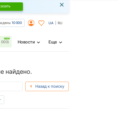
×
казать
а день:
10 000
UA
RU
Новости
Еще
 000)
е найдено.
Назад к поиску