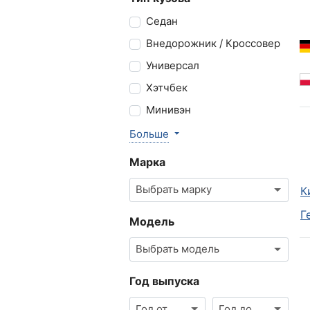
Седан
Внедорожник / Кроссовер
Универсал
Хэтчбек
Минивэн
Больше
Марка
Выбрать марку
К
Г
Модель
Выбрать модель
Год выпуска
Год от
Год до