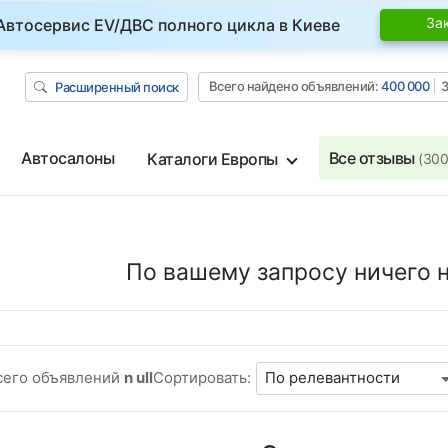
За
Автосервис EV/ДВС полного цикла в Киеве
Всего найдено объявлений:
400 000
З
Расширенный поиск
Автосалоны
Все отзывы
Каталоги Европы
(300
По вашему запросу ничего н
сего объявлений
n ull
Сортировать: