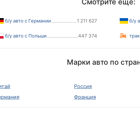
Смотрите еще:
б/у авто с Германии
1 211 627
б/у 
б/у авто с Польши
447 374
трак
Марки авто по стра
итай
Россия
ермания
Франция