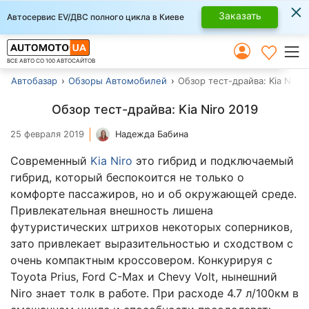
×
Заказать
Автосервис EV/ДВС полного цикла в Киеве
ВСЕ АВТО СО 100 АВТОСАЙТОВ
Автобазар
Обзоры Автомобилей
Обзор тест-драйва: Kia Niro 
Обзор тест-драйва: Kia Niro 2019
25 февраля 2019
Надежда Бабина
Современный
Kia Niro
это гибрид и подключаемый
гибрид, который беспокоится не только о
комфорте пассажиров, но и об окружающей среде.
Привлекательная внешность лишена
футуристических штрихов некоторых соперников,
зато привлекает выразительностью и сходством с
очень компактным кроссовером. Конкурируя с
Toyota Prius, Ford C-Max и Chevy Volt, нынешний
Niro знает толк в работе. При расходе 4.7 л/100км в