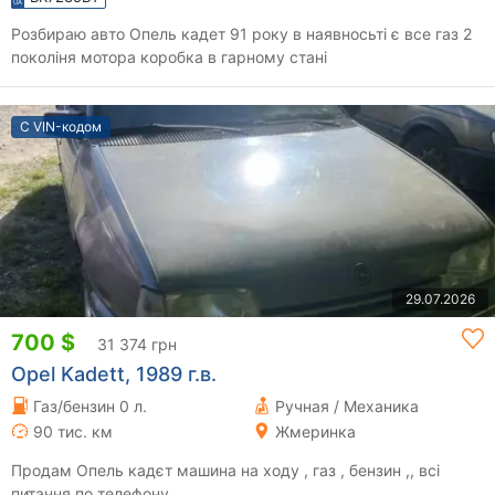
Розбираю авто Опель кадет 91 року в наявносьті є все газ 2
поколіня мотора коробка в гарному стані
С VIN-кодом
29.07.2026
700 $
31 374 грн
Opel Kadett, 1989 г.в.
Газ/бензин 0 л.
Ручная / Механика
90 тис. км
Жмеринка
Продам Опель кадєт машина на ходу , газ , бензин ,, всі
питання по телефону