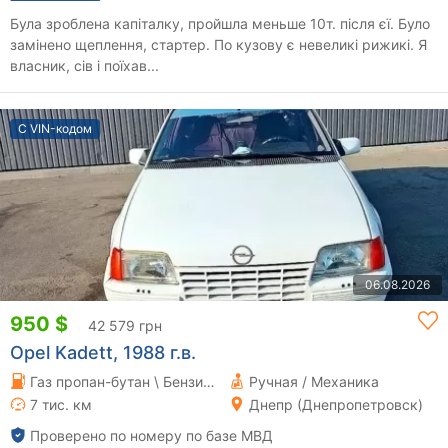
Була зроблена капіталку, пройшла меньше 10т. після єї. Було
замінено щеплення, стартер. По кузову є невеликі рижикі. Я
власник, сів і поїхав...
С VIN-кодом
06.08.2026
950 $
42 579 грн
Opel Kadett, 1988 г.в.
Газ пропан-бутан \ Бензин 1.3 л.
Ручная / Механика
7 тис. км
Днепр (Днепропетровск)
Проверено по номеру по базе МВД