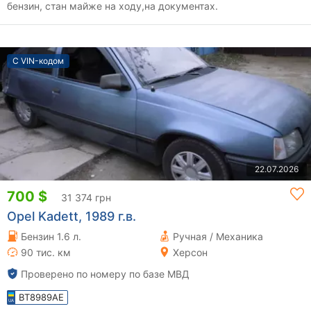
бензин, стан майже на ходу,на документах.
С VIN-кодом
22.07.2026
700 $
31 374 грн
Opel Kadett, 1989 г.в.
Бензин 1.6 л.
Ручная / Механика
90 тис. км
Херсон
Проверено по номеру по базе МВД
BT8989AE