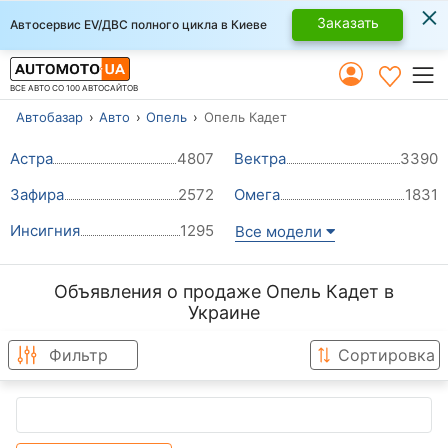
×
Заказать
Автосервис EV/ДВС полного цикла в Киеве
ВСЕ АВТО СО 100 АВТОСАЙТОВ
Автобазар
Авто
Опель
Опель Кадет
Астра
4807
Вектра
3390
Зафира
2572
Омега
1831
Инсигния
1295
Все модели
Объявления о продаже Опель Кадет в
Украине
Фильтр
Сортировка