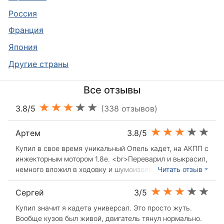
Россия
Франция
Япония
Другие страны
Все отзывы
3.8/5
(338 отзывов)
Артем
3.8/5
Купил в свое время уникальный Опель кадет, на АКПП с
инжекторным мотором 1.8е. <br>Переварил и выкрасил,
немного вложил в ходовку и шумоизоляцию .<br>И
Читать отзыв
получился Опель кадет "в хорошем смысле" <br>Цена
запчастей низкая, и почти все есть в наличии.<br>Тот
Сергей
3/5
которым владел ехал не плохо, была бы механика
Купил значит я кадета универсал. Это просто жуть.
возможно за 10 сек и набрал бы до 100ки. А так 14 сек.
Вообще кузов был живой, двигатель тянул нормально.
<br>Гидротрансформатор примитивный 3 ступенчатый