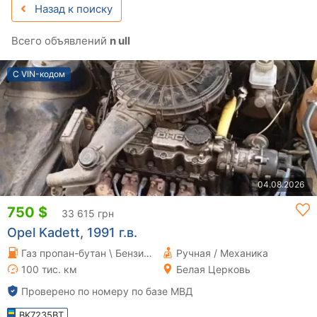
Назад к поиску
Всего объявлений
n ull
С VIN-кодом
04.08.2026
750 $
33 615 грн
Opel Kadett, 1991 г.в.
Газ пропан-бутан \ Бензин 1.6 л.
Ручная / Механика
100 тис. км
Белая Церковь
Проверено по номеру по базе МВД
BK7235BT