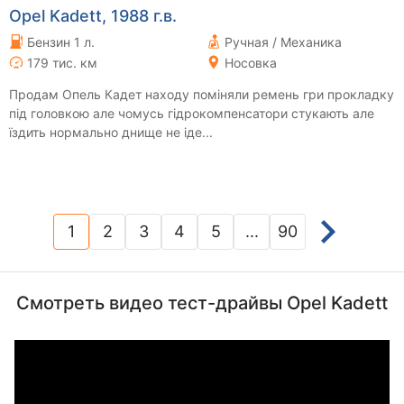
Opel Kadett, 1988 г.в.
Бензин 1 л.
Ручная / Механика
179 тис. км
Носовка
Продам Опель Кадет находу поміняли ремень гри прокладку
під головкою але чомусь гідрокомпенсатори стукають але
їздить нормально днище не іде...
1
2
3
4
5
...
90
(current)
Смотреть видео тест-драйвы Opel Kadett