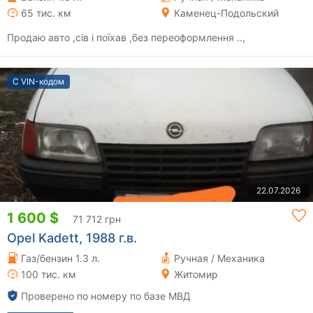
65 тис. км
Каменец-Подольский
Продаю авто ,сів і поїхав ,без переоформлення ..,
С VIN-кодом
22.07.2026
1 600 $
71 712 грн
Opel Kadett, 1988 г.в.
Газ/бензин 1.3 л.
Ручная / Механика
100 тис. км
Житомир
Проверено по номеру по базе МВД