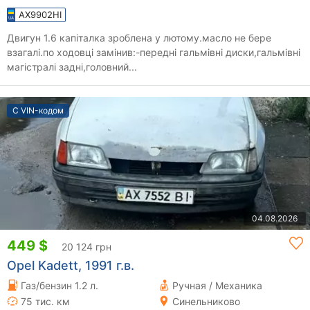
AX9902HI
Двигун 1.6 капіталка зроблена у лютому.масло не бере
взагалі.по ходовці замінив:-передні гальмівні диски,гальмівні
магістралі задні,головний...
С VIN-кодом
04.08.2026
449 $
20 124 грн
Opel Kadett, 1991 г.в.
Газ/бензин 1.2 л.
Ручная / Механика
75 тис. км
Синельниково