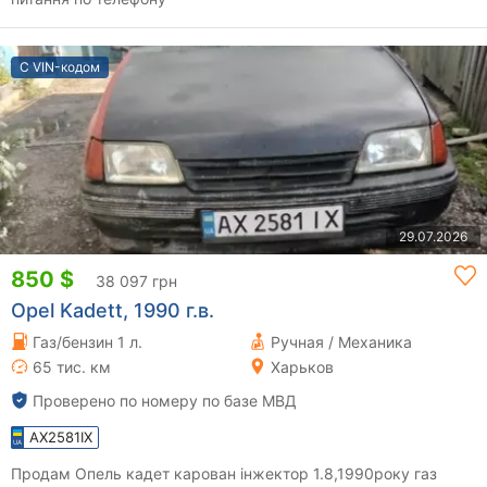
С VIN-кодом
29.07.2026
850 $
38 097 грн
Opel Kadett, 1990 г.в.
Газ/бензин 1 л.
Ручная / Механика
65 тис. км
Харьков
Проверено по номеру по базе МВД
AX2581IX
Продам Опель кадет карован інжектор 1.8,1990року газ