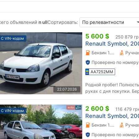
сего объявлений
n ull
Сортировать:
5 600 $
250 879 гр
С VIN-кодом
Renault Symbol, 200
Бензин 1.4 л.
Проверено по номеру
AA7252MM
Родной пробег! Полност
22.07.2026
руках с дня покупки. Б
Гаражное хранение Машин
2 600 $
116 479 гр
С VIN-кодом
Renault Symbol, 200
Бензин 1.39 л.
Проверено по номеру