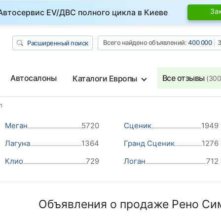
За
Автосервис EV/ДВС полного цикла в Киеве
Всего найдено объявлений:
400 000
З
Расширенный поиск
Автосалоны
Все отзывы
Каталоги Европы
(300
л
Меган
5720
Сценик
1949
Лагуна
1364
Гранд Сценик
1276
Клио
729
Логан
712
Объявления о продаже Рено Си