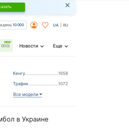
×
казать
а день:
10 000
UA
RU
Новости
Еще
 000)
Кенгу
1658
Трафик
1072
Все модели
мбол в Украине