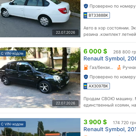
Проверено по номеру
BT3388BK
Авто в хор состоянии. Эк
22.07.2026
резина .комплект летней
Серв
6 000 $
268 800 г
С VIN-кодом
Renault Symbol, 200
Газ/бензин 1.4 л.
Проверено по номеру
AX3097BK
Продам СВОЮ машину. М
22.07.2026
единственный хозяин, н
идеальном состоянии, вс
3 900 $
174 720 гр
С VIN-кодом
Renault Symbol, 201