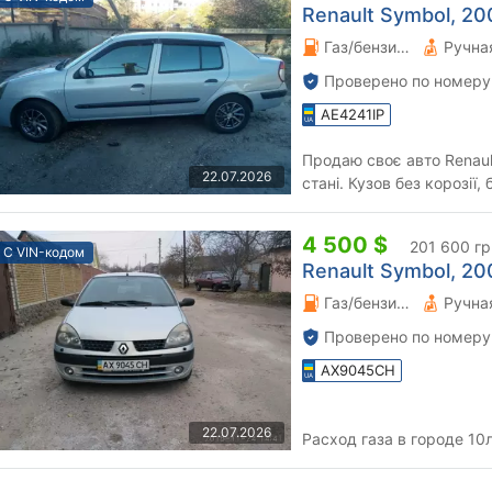
Renault Symbol, 200
Газ/бензин 1.4 л.
Проверено по номеру
AE4241IP
Продаю своє авто Renaul
22.07.2026
стані. Кузов без корозії,
не стукає, не скрипить...
4 500 $
201 600 гр
С VIN-кодом
Renault Symbol, 200
Газ/бензин 1.4 л.
Проверено по номеру
AX9045CH
22.07.2026
Расход газа в городе 10л