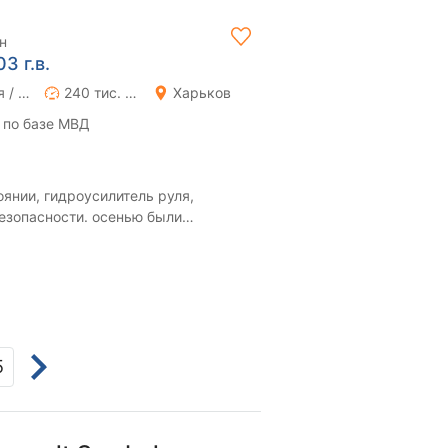
н
3 г.в.
Ручная / Механика
240 тис. км
Харьков
 по базе МВД
янии, гидроусилитель руля,
езопасности. осенью были
ши, клапана, ремни, р...
5