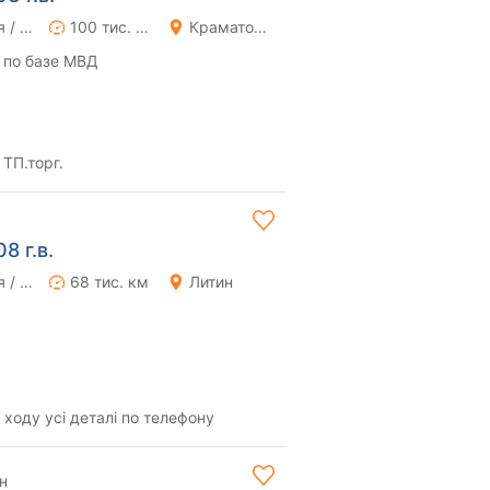
Ручная / Механика
100 тис. км
Краматорск
 по базе МВД
 ТП.торг.
8 г.в.
Ручная / Механика
68 тис. км
Литин
ходу усі деталі по телефону
н