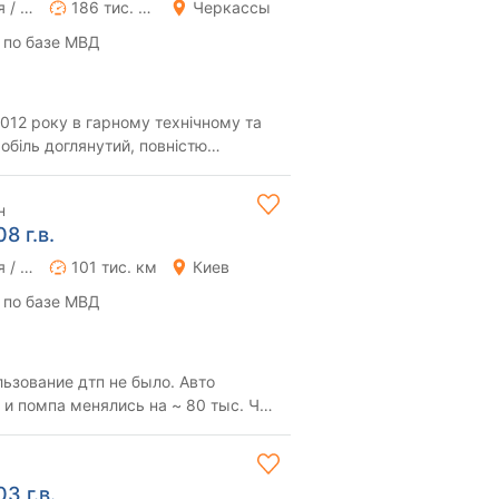
Ручная / Механика
186 тис. км
Черкассы
 по базе МВД
012 року в гарному технічному та
обіль доглянутий, повністю
ладень. ...
н
8 г.в.
Ручная / Механика
101 тис. км
Киев
 по базе МВД
ьзование дтп не было. Авто
и помпа менялись на ~ 80 тыс. Что
д ~ 6 по ...
3 г.в.