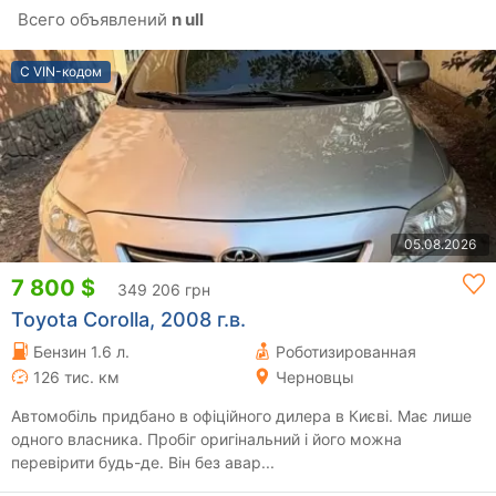
Всего объявлений
n ull
С VIN-кодом
05.08.2026
7 800 $
349 206 грн
Toyota Corolla, 2008 г.в.
Бензин 1.6 л.
Роботизированная
126 тис. км
Черновцы
Автомобіль придбано в офіційного дилера в Києві. Має лише
одного власника. Пробіг оригінальний і його можна
перевірити будь-де. Він без авар...