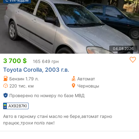
С VIN-кодом
04.08.2026
3 700 $
165 649 грн
Toyota Corolla, 2003 г.в.
Бензин 1.79 л.
Автомат
220 тис. км
Черновцы
Проверено по номеру по базе МВД
AX9287KI
Авто в гарному стані масло не бере,автомат гарно
працює,трохи поліз лак!