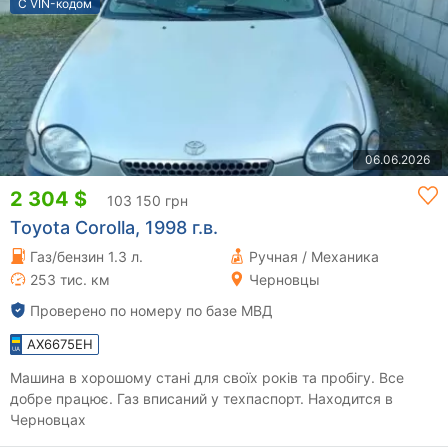
С VIN-кодом
06.06.2026
2 304 $
103 150 грн
Toyota Corolla, 1998 г.в.
Газ/бензин 1.3 л.
Ручная / Механика
253 тис. км
Черновцы
Проверено по номеру по базе МВД
AX6675EH
Машина в хорошому стані для своїх років та пробігу. Все
добре працює. Газ вписаний у техпаспорт. Находится в
Черновцах