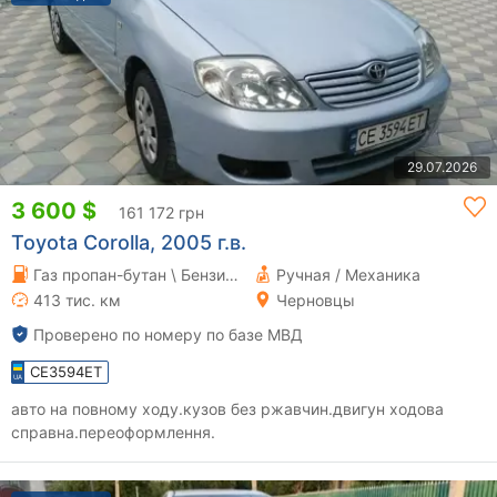
29.07.2026
3 600 $
161 172 грн
Toyota Corolla, 2005 г.в.
Газ пропан-бутан \ Бензин 1.6 л.
Ручная / Механика
413 тис. км
Черновцы
Проверено по номеру по базе МВД
CE3594ET
авто на повному ходу.кузов без ржавчин.двигун ходова
справна.переоформлення.