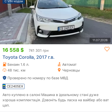
С VIN-кодом
11.07.2026
16 558 $
741 301 грн
Toyota Corolla, 2017 г.в.
Бензин 1.6 л.
Автомат
48 тис. км
Черновцы
Проверено по номеру по базе МВД
CE2405EX
Авто куплено в салоні Машина в ідеальному стані дуже
хороша комплектація. Дзвоніть будь ласка на вайбер або ват
цап.