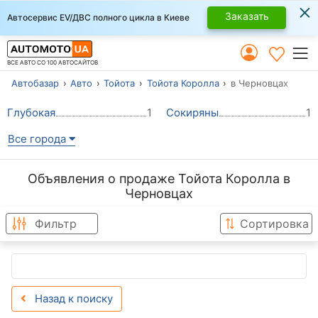
×
Заказать
Автосервис EV/ДВС полного цикла в Киеве
ВСЕ АВТО СО 100 АВТОСАЙТОВ
Автобазар
Авто
Тойота
Тойота Королла
в Черновцах
Глубокая
1
Сокиряны
1
Все города
Объявления о продаже Тойота Королла в
Черновцах
Фильтр
Сортировка
Назад к поиску