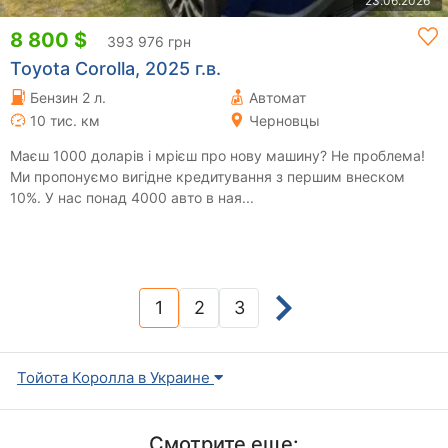
23.06.2026
8 800 $
393 976 грн
Toyota Corolla, 2025 г.в.
Бензин 2 л.
Автомат
10 тис. км
Черновцы
Маєш 1000 доларів і мрієш про нову машину? Не проблема!
Ми пропонуємо вигідне кредитування з першим внеском
10%. У нас понад 4000 авто в ная...
1
2
3
(current)
Тойота Королла в Украине
Смотрите еще: