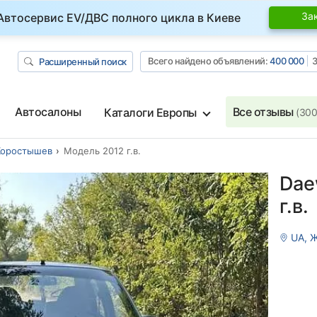
За
Автосервис EV/ДВС полного цикла в Киеве
Всего найдено объявлений:
400 000
З
Расширенный поиск
Автосалоны
Все отзывы
Каталоги Европы
(300
Коростышев
Модель 2012 г.в.
Dae
г.в.
UA, 