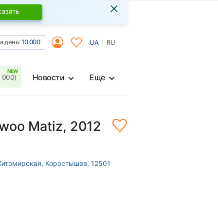
×
казать
а день:
10 000
UA
RU
Новости
Еще
 000)
woo Matiz, 2012
Житомирская, Коростышев, 12501