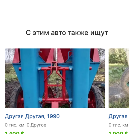
С этим авто также ищут
Другая Другая, 1990
Другая Д
0 тис. км
0 Другое
0 тис. км
4
1 400 $
1 000 $