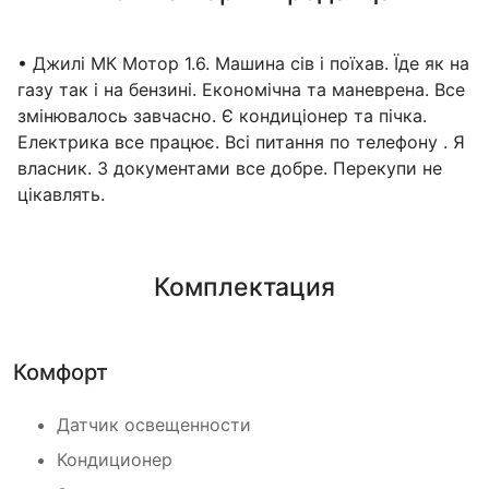
• Джилі МК Мотор 1.6. Машина сів і поїхав. Їде як на
газу так і на бензині. Економічна та маневрена. Все
змінювалось завчасно. Є кондиціонер та пічка.
Електрика все працює. Всі питання по телефону . Я
власник. З документами все добре. Перекупи не
цікавлять.
Комплектация
Комфорт
Датчик освещенности
Кондиционер