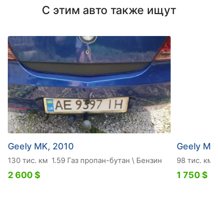
С этим авто также ищут
Geely MK, 2010
Geely MK
130 тис. км
1.59 Газ пропан-бутан \ Бензин
98 тис. км
2 600 $
1 750 $