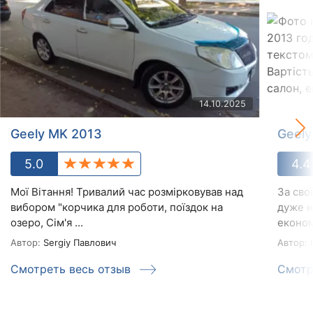
14.10.2025
Geely MK 2013
Geely
5.0
4.4
Мої Вітання! Тривалий час розмірковував над
За сво
вибором "корчика для роботи, поїздок на
дуже н
озеро, Сім'я ...
економ
Автор:
Sergiy Павлович
Автор:
I
Смотреть весь отзыв
Смотр