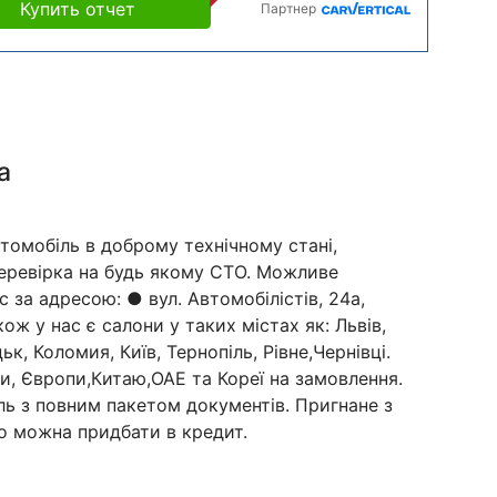
Купить отчет
Партнер
а
Автомобіль в доброму технічному стані,
еревірка на будь якому СТО. Можливе
 за адресою: ● вул. Автомобілістів, 24а,
ож у нас є салони у таких містах як: Львів,
к, Коломия, Київ, Тернопіль, Рівне,Чернівці.
, Європи,Китаю,ОАЕ та Кореї на замовлення.
ь з повним пакетом документів. Пригнане з
о можна придбати в кредит.