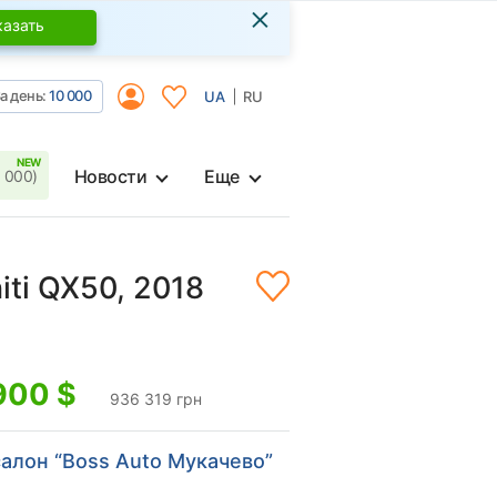
×
казать
а день:
10 000
UA
RU
Новости
Еще
 000)
niti QX50, 2018
900
$
936 319 грн
алон “Boss Auto Мукачево”