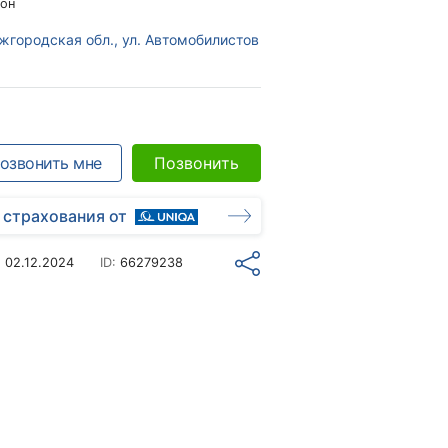
он
жгородская обл., ул. Автомобилистов
озвонить мне
Позвонить
 страхования от
о
02.12.2024
ID:
66279238