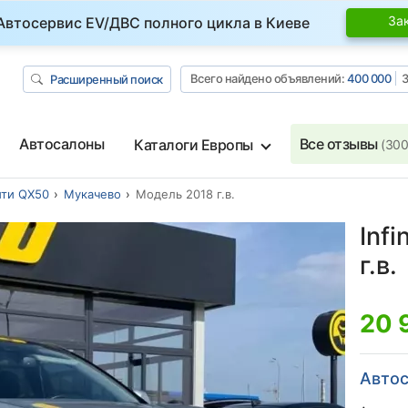
За
Автосервис EV/ДВС полного цикла в Киеве
Всего найдено объявлений:
400 000
З
Расширенный поиск
Автосалоны
Все отзывы
Каталоги Европы
(300
ти QX50
Мукачево
Модель 2018 г.в.
Infi
г.в.
20 
Автос