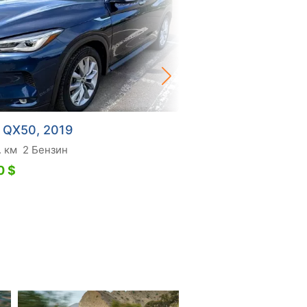
ti QX50, 2019
Infiniti QX50, 2017
. км
2 Бензин
142 тис. км
2.5 Бензин
0 $
15 300 $