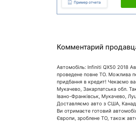
Пример отчета
Комментарий продавц
Автомобіль: Infiniti QX50 2018 
проведене повне ТО. Можлива п
придбання в кредит! Чекаємо вас
Мукачево, Закарпатська обл. Так
Івано-Франківськ, Мукачево, Луць
Доставляємо авто з США, Канади
Ви отримаєте готовий автомобіл
Європи, зроблене ТО, також авт