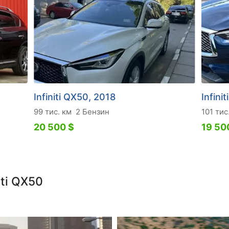
Infiniti QX50, 2018
Infini
99 тис. км
2 Бензин
101 тис
20 500 $
19 50
iti QX50