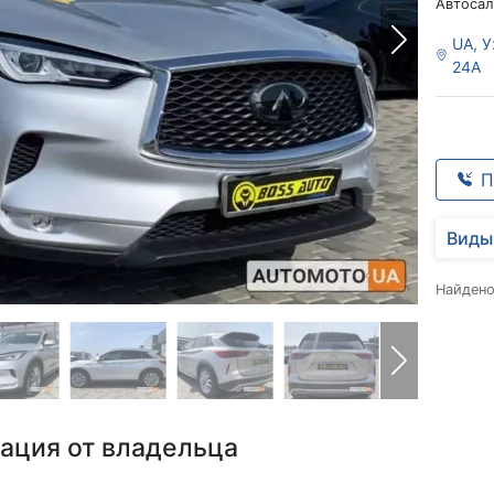
Автосал
UA, У
24А
П
Виды
Найден
ация от владельца