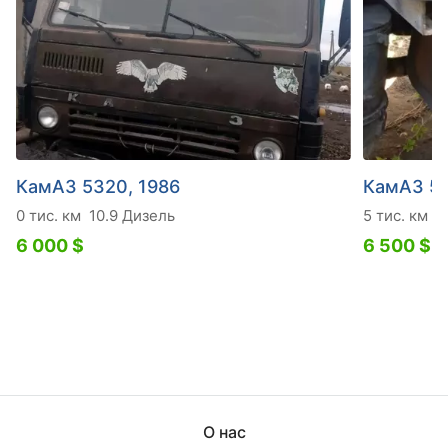
КамАЗ 5320, 1986
КамАЗ 53
0 тис. км
10.9 Дизель
5 тис. км
1
6 000 $
6 500 $
О нас