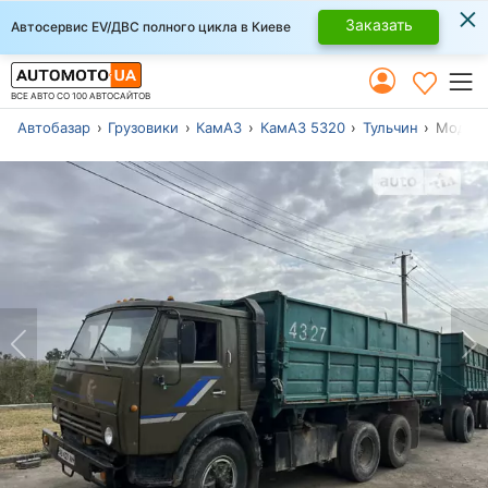
×
Заказать
Автосервис EV/ДВС полного цикла в Киеве
ВСЕ АВТО СО 100 АВТОСАЙТОВ
Автобазар
Грузовики
КамАЗ
КамАЗ 5320
Тульчин
Модель 