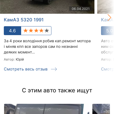
06.04.2021
КамАЗ 5320 1991
КамА
4.6
5.0
За 4 роки володіння робив кап.ремонт мотора
Авто о
і міняв кпп все запоров сам по незнанні
ним см
деяких момент...
обслуг
Автор:
Юрій
Автор:
В
Смотреть весь отзыв
Смотр
С этим авто также ищут