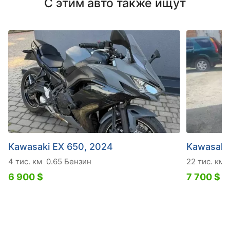
С этим авто также ищут
Kawasaki EX 650, 2024
Kawasaki
4 тис. км
0.65 Бензин
22 тис. км
6 900 $
7 700 $