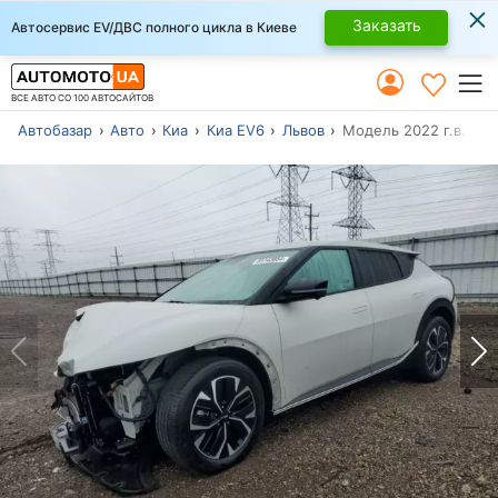
×
Заказать
Автосервис EV/ДВС полного цикла в Киеве
ВСЕ АВТО СО 100 АВТОСАЙТОВ
Автобазар
Авто
Киа
Киа EV6
Львов
Модель 2022 г.в.