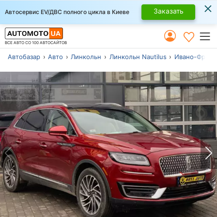
×
Заказать
Автосервис EV/ДВС полного цикла в Киеве
ВСЕ АВТО СО 100 АВТОСАЙТОВ
Автобазар
Авто
Линкольн
Линкольн Nautilus
Ивано-Франк