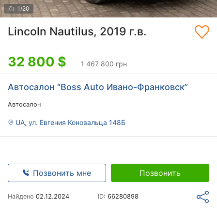
1
/
20
Lincoln Nautilus, 2019 г.в.
32 800
$
1 467 800 грн
Автосалон “Boss Auto Ивано-Франковск”
Автосалон
UA, ул. Евгения Коновальца 148Б
Позвонить мне
Позвонить
Найдено
02.12.2024
ID:
66280898