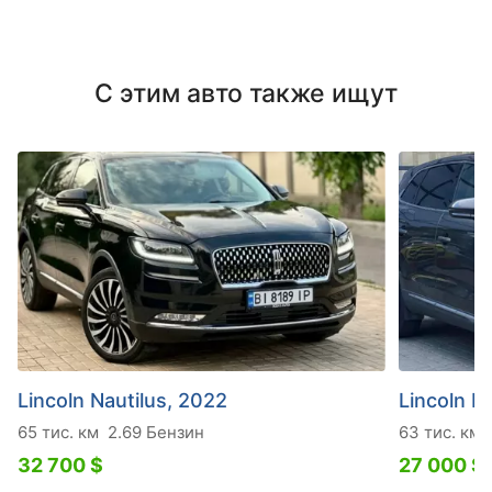
С этим авто также ищут
Lincoln Nautilus, 2022
Lincoln N
65 тис. км
2.69 Бензин
63 тис. км
32 700 $
27 000 $