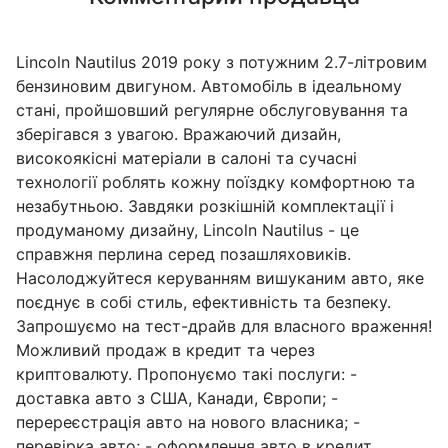
Lincoln Nautilus 2019 року з потужним 2.7-літровим
бензиновим двигуном. Автомобіль в ідеальному
стані, пройшовший регулярне обслуговування та
зберігався з увагою. Вражаючий дизайн,
високоякісні матеріали в салоні та сучасні
технології роблять кожну поїздку комфортною та
незабутньою. Завдяки розкішній комплектації і
продуманому дизайну, Lincoln Nautilus - це
справжня перлина серед позашляховиків.
Насолоджуйтеся керуванням вишуканим авто, яке
поєднує в собі стиль, ефективність та безпеку.
Запрошуємо на тест-драйв для власного враження!
Можливий продаж в кредит та через
криптовалюту. Пропонуємо такі послуги: -
доставка авто з США, Канади, Європи; -
перереєстрація авто на нового власника; -
перевірка авто; - оформлення авто в кредит.