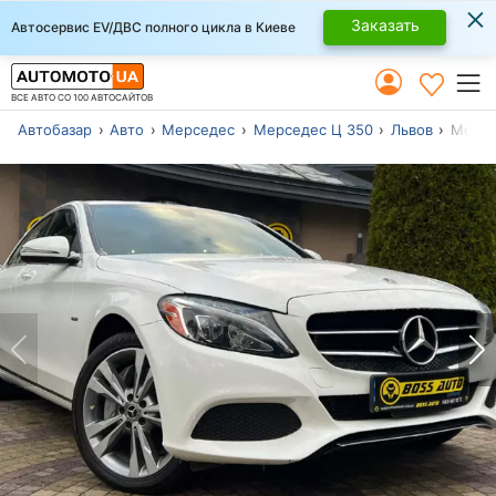
×
Заказать
Автосервис EV/ДВС полного цикла в Киеве
ВСЕ АВТО СО 100 АВТОСАЙТОВ
Автобазар
Авто
Мерседес
Мерседес Ц 350
Львов
Модель