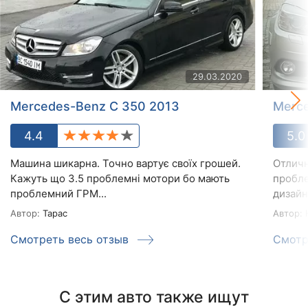
29.03.2020
Mercedes-Benz C 350 2013
Merc
4.4
5.0
Машина шикарна. Точно вартує своїх грошей.
Отличн
Кажуть що 3.5 проблемні мотори бо мають
пробле
проблемний ГРМ...
дизайн
Автор:
Тарас
Автор:
Н
Смотреть весь отзыв
Смотр
С этим авто также ищут