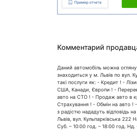
Пример отчета
Комментарий продавц
Даний автомобіль можна огляну
знаходиться у м. Львів по вул. 
такі послуги як: - Кредит ! - Лі
США, Канади, Європи ! - Перереє
авто на СТО ! - Продаж авто в к
Страхування ! - Обмін на авто !
з радістю нададуть відповідь на
Львів, вул. Кульпарківська 222 Н
Суб. – 10:00 год. – 18:00 год. Нд. 