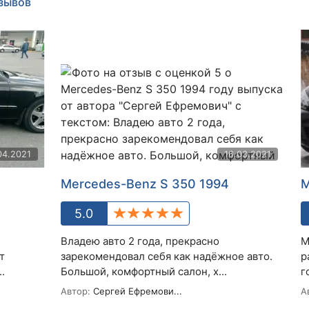
тзывов
04.2021
16.03.2021
Mercedes-Benz S 350 1994
M
5.0
Владею авто 2 года, прекрасно
М
т
зарекомендовал себя как надёжное авто.
р
.
Большой, комфортный салон, х...
г
Автор:
Сергей Ефремови...
А