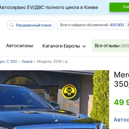
За
Автосервис EV/ДВС полного цикла в Киеве
Всего найдено объявлений:
400 000
З
Расширенный поиск
Автосалоны
Все отзывы
Каталоги Европы
(300
ес С 350
Львов
Модель 2016 г.в.
Mer
350,
49 
Автос