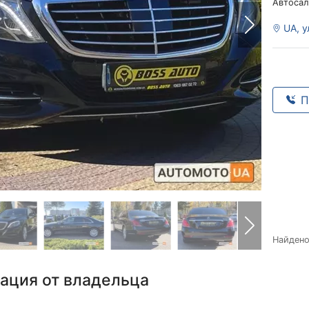
Автосал
UA, у
П
Найден
ация от владельца