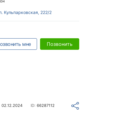
он
л. Кульпарковская, 222/2
озвонить мне
Позвонить
о
02.12.2024
ID:
66287112