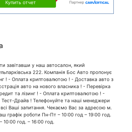
Купить отчет
Партнер
а
ти завітавши у наш автосалон, який
Кульпарківська 222. Компанія Бос Авто пропонує
зинг ! - Оплата криптовалютою ! - Доставка авто з
страція авто на нового власника ! - Перевірка
редит та лізинг ! - Оплата криптовалютою ! -
 - Тест-Драйв ! Телефонуйте та наші менеджери
 всі Ваші запитання. Чекаємо Вас за адресою м.
аш графік роботи Пн-Пт – 10:00 год – 19:00 год.
– 10:00 год. – 16:00 год.