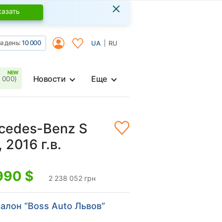
×
казать
а день:
10 000
UA
RU
Новости
Еще
 000)
cedes-Benz S
 2016 г.в.
990
$
2 238 052 грн
алон “Boss Auto Львов”