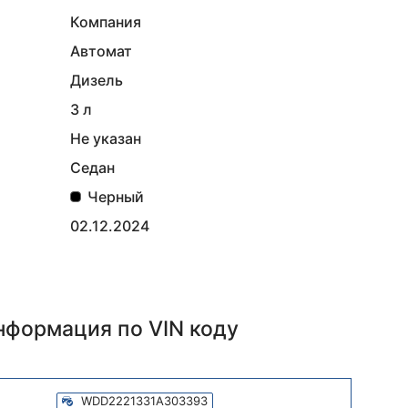
Компания
Автомат
Дизель
3 л
Не указан
Седан
Черный
02.12.2024
информация
по VIN коду
WDD2221331A303393