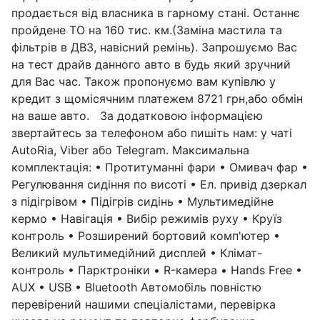
продається від власника в гарному стані. Останнє
пройдене ТО на 160 тис. км.(Заміна мастила та
фільтрів в ДВЗ, навісний ремінь). Запрошуємо Вас
на тест драйв данного авто в будь який зручний
для Вас час. Також пропонуємо вам купівлю у
кредит з щомісячним платежем 8721 грн,або обмін
на ваше авто. За додатковою інформацією
звертайтесь за телефоном або пишіть нам: у чаті
AutoRia, Viber або Telegram. Максимальна
комплектація: • Протитуманні фари • Омивач фар •
Регулювання сидіння по висоті • Ел. привід дзеркал
з підігрівом • Підігрів сидінь • Мультимедійне
кермо • Навігація • Вибір режимів руху • Круїз
контроль • Розширений бортовий комп'ютер •
Великий мультимедійний дисплей • Клімат-
контроль • Парктроніки • R-камера • Hands Free •
AUX • USB • Bluetooth Автомобіль повністю
перевірений нашими спеціалістами, перевірка