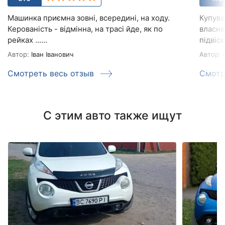
Машинка приємна зовні, всередині, на ходу.
Купува
Керованість - відмінна, на трасі йде, як по
власне
рейках ......
підвіск
Автор:
Іван Іванович
Автор:
С
Смотреть весь отзыв
Смотр
С этим авто также ищут