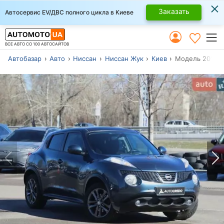
×
Заказать
Автосервис EV/ДВС полного цикла в Киеве
ВСЕ АВТО СО 100 АВТОСАЙТОВ
Автобазар
Авто
Ниссан
Ниссан Жук
Киев
Модель 2011 г.