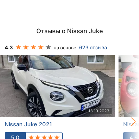
Отзывы о Nissan Juke
4.3
623 отзыва
на основе
13.10.2023
Nissan Juke 2021
Nissa
5.0
4.6