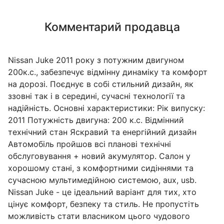
Комментарий продавца
Nissan Juke 2011 року з потужним двигуном
200к.с., забезпечує відмінну динаміку та комфорт
на дорозі. Поєднує в собі стильний дизайн, як
ззовні так і в середині, сучасні технології та
надійність. Основні характеристики: Рік випуску:
2011 Потужність двигуна: 200 к.с. Відмінний
технічний стан Яскравий та енергійний дизайн
Автомобіль пройшов всі планові технічні
обслуговування + новий акумулятор. Салон у
хорошому стані, з комфортними сидіннями та
сучасною мультимедійною системою, aux, usb.
Nissan Juke - це ідеальний варіант для тих, хто
цінує комфорт, безпеку та стиль. Не пропустіть
можливість стати власником цього чудового