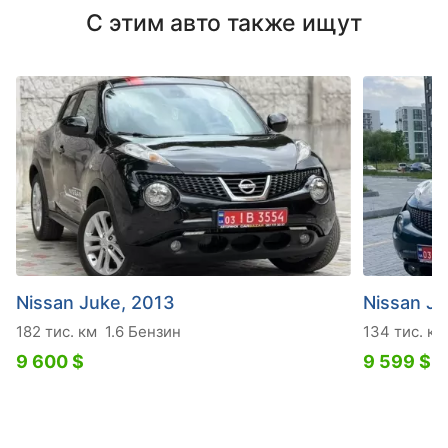
С этим авто также ищут
Nissan Juke, 2013
Nissan Ju
182 тис. км
1.6 Бензин
134 тис. км
9 600 $
9 599 $