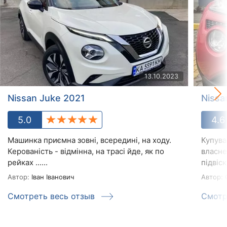
13.10.2023
Nissan Juke 2021
Nissa
5.0
4.6
Машинка приємна зовні, всередині, на ходу.
Купува
Керованість - відмінна, на трасі йде, як по
власне
рейках ......
підвіск
Автор:
Іван Іванович
Автор:
С
Смотреть весь отзыв
Смотр