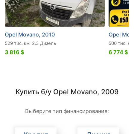
Opel Movano, 2010
Opel Mov
529 тис. км
2.3 Дизель
500 тис. км
3 816 $
6 774 $
Купить б/у Opel Movano, 2009
Выберите тип финансирования: