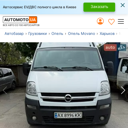
×
Заказать
Автосервис EV/ДВС полного цикла в Киеве
ВСЕ АВТО СО 100 АВТОСАЙТОВ
Автобазар
Грузовики
Опель
Опель Movano
Харьков
Моде