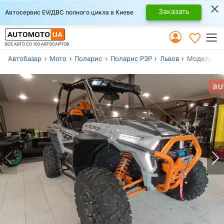
×
Заказать
Автосервис EV/ДВС полного цикла в Киеве
ВСЕ АВТО СО 100 АВТОСАЙТОВ
Автобазар
Мото
Поларис
Поларис РЗР
Львов
Модель 202