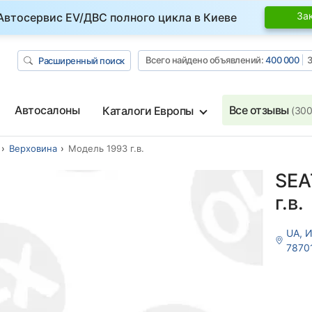
За
Автосервис EV/ДВС полного цикла в Киеве
Всего найдено объявлений:
400 000
З
Расширенный поиск
Автосалоны
Все отзывы
Каталоги Европы
(300
Верховина
Модель 1993 г.в.
SEA
г.в.
UA, 
7870