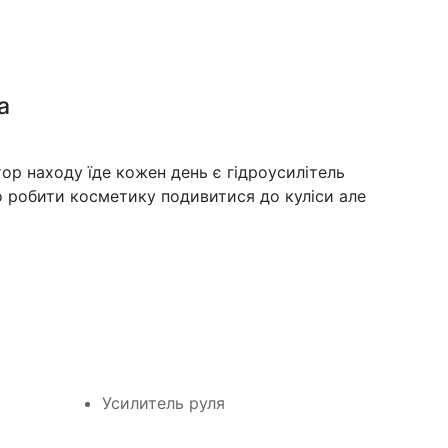
а
ор находу їде кожен день є гідроусилітель
о робити косметику подивитися до куліси але
Усилитель руля