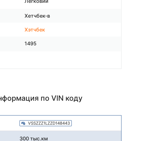
Легковий
Хетчбек-в
Хэтчбек
1495
информация
по VIN коду
VSSZZZ1LZZD148443
300 тыс.км