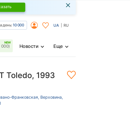
×
казать
а день:
10 000
UA
RU
Новости
Еще
 000)
T Toledo, 1993
Ивано-Франковская, Верховина,
1