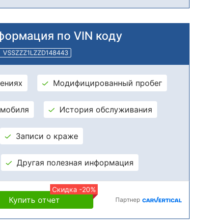
формация по VIN коду
VSSZZZ1LZZD148443
ениях
Модифицированный пробег
омобиля
История обслуживания
Записи о краже
Другая полезная информация
Скидка -20%
Купить отчет
Партнер