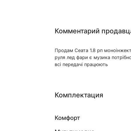
Комментарий продавц
Продам Сеата 1.8 рп моноінжект
руля лед фари є музика потрібн
всі передачі працюють
Комплектация
Комфорт