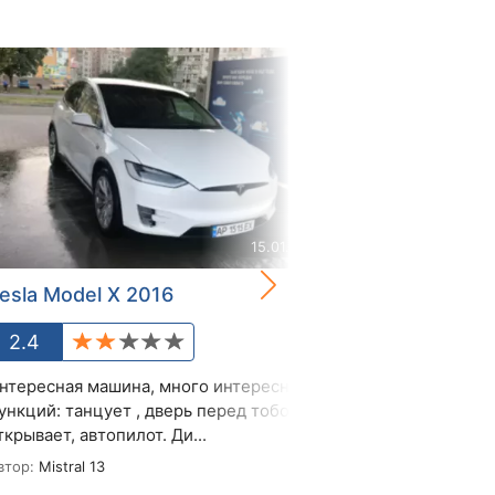
15.01.2022
esla Model X 2016
Tesla Model
2.4
3.2
нтересная машина, много интересных
Все, что касае
ункций: танцует , дверь перед тобой
подгонки дета
ткрывает, автопилот. Ди...
ручки дверей ту
втор:
Mistral 13
Автор:
Володим