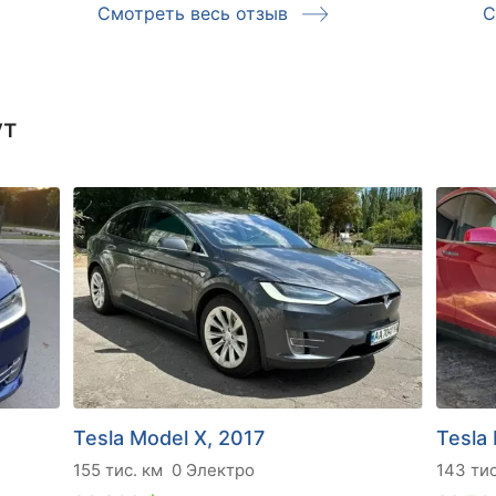
Смотреть весь отзыв
С
ут
Tesla Model X, 2017
Tesla
155 тис. км
0 Электро
143 тис