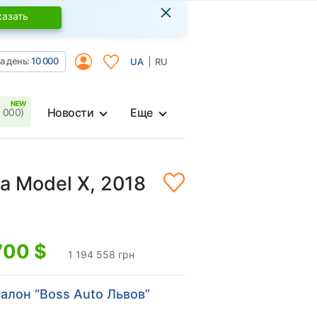
×
казать
а день:
10 000
UA
RU
Новости
Еще
 000)
la Model X, 2018
700
$
1 194 558 грн
алон “Boss Auto Львов”