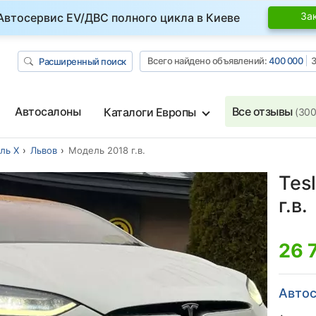
За
Автосервис EV/ДВС полного цикла в Киеве
Всего найдено объявлений:
400 000
З
Расширенный поиск
Автосалоны
Все отзывы
Каталоги Европы
(300
ль Х
Львов
Модель 2018 г.в.
Tes
г.в.
26 
Автос