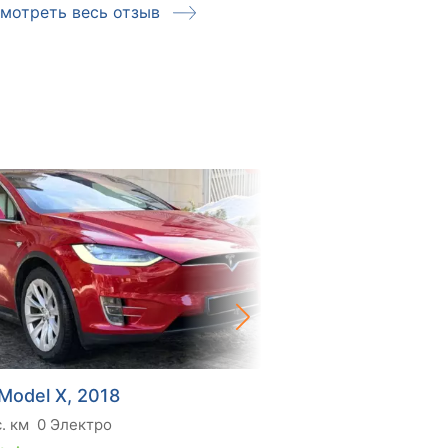
мотреть весь отзыв
Смотреть ве
 Model X, 2018
Tesla Model X, 2016
. км
0 Электро
196 тис. км
0 Электро