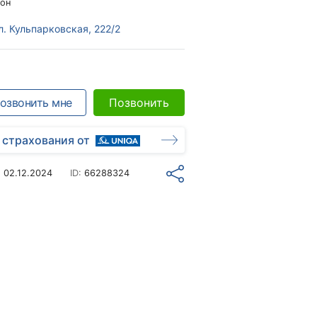
он
л. Кульпарковская, 222/2
озвонить мне
Позвонить
 страхования от
о
02.12.2024
ID:
66288324