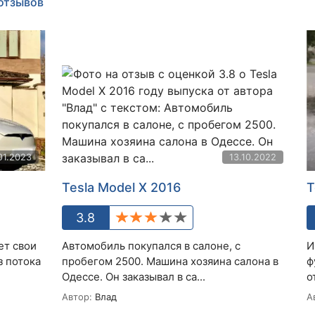
 отзывов
01.2023
13.10.2022
Tesla Model X 2016
T
3.8
ет свои
Автомобиль покупался в салоне, с
И
з потока
пробегом 2500. Машина хозяина салона в
ф
Одессе. Он заказывал в са...
о
Автор:
Влад
А