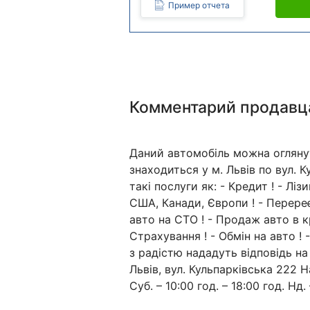
Пример отчета
Комментарий продавц
Даний автомобіль можна огляну
знаходиться у м. Львів по вул. 
такі послуги як: - Кредит ! - Лі
США, Канади, Європи ! - Перереє
авто на СТО ! - Продаж авто в к
Страхування ! - Обмін на авто !
з радістю нададуть відповідь на
Львів, вул. Кульпарківська 222 Н
Суб. – 10:00 год. – 18:00 год. Нд. 