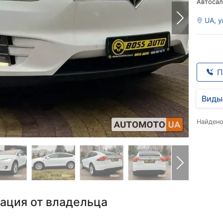
Автосал
UA, у
П
Виды
Найден
ация от владельца