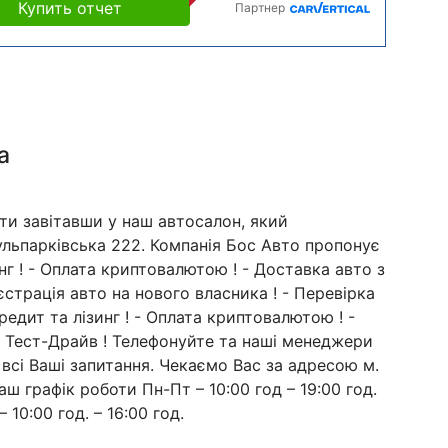
Купить отчет
Партнер
а
ти завітавши у наш автосалон, який
Кульпарківська 222. Компанія Бос Авто пропонує
зинг ! - Оплата криптовалютою ! - Доставка авто з
страція авто на нового власника ! - Перевірка
редит та лізинг ! - Оплата криптовалютою ! -
 - Тест-Драйв ! Телефонуйте та наші менеджери
 всі Ваші запитання. Чекаємо Вас за адресою м.
аш графік роботи Пн-Пт – 10:00 год – 19:00 год.
– 10:00 год. – 16:00 год.