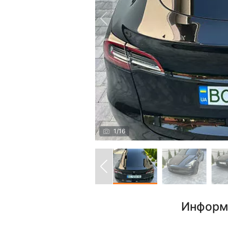
1
/
16
Информ