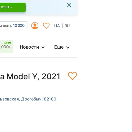
×
казать
а день:
10 000
UA
RU
Новости
Еще
 000)
la Model Y, 2021
Львовская, Дрогобыч, 82100