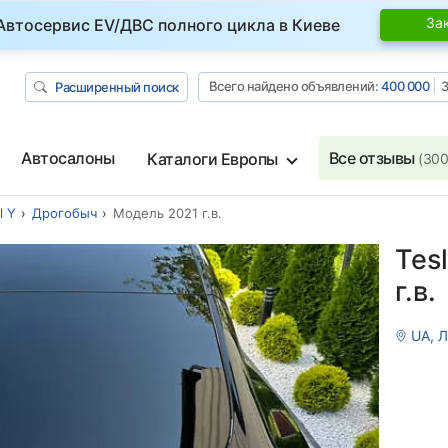
За
Автосервис EV/ДВС полного цикла в Киеве
Всего найдено объявлений:
400 000
З
Расширенный поиск
Автосалоны
Все отзывы
Каталоги Европы
(300
l Y
Дрогобыч
Модель 2021 г.в.
Tes
г.в.
UA, 