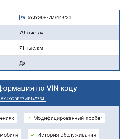
5YJYGDEE7MF149734
79 тыс.км
71 тыс.км
Да
формация по VIN коду
5YJYGDEE7MF149734
ениях
Модифицированный пробег
омобиля
История обслуживания