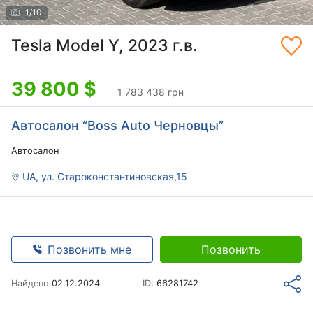
1
/
10
Tesla Model Y, 2023 г.в.
39 800
$
1 783 438 грн
Автосалон “Boss Auto Черновцы”
Автосалон
UA, ул. Староконстантиновская,15
Позвонить мне
Позвонить
Найдено
02.12.2024
ID:
66281742