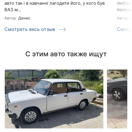
авто так і в навчанні лагодити його, у кого був
любом
ВАЗ м...
поломк
Автор:
Денис
Автор:
П
Смотреть весь отзыв
Смотр
С этим авто также ищут