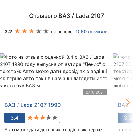
Отзывы о ВАЗ / Lada 2107
3.2
1580 отзывов
на основе
27.10.2021
ВАЗ / Lada 2107 1990
ВАЗ /
3.4
3.0
Авто може дати досвід як в водінні як перше
+ не д