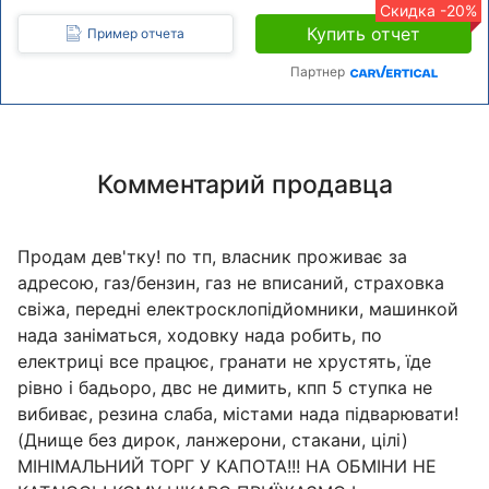
Скидка -20%
Купить отчет
Пример отчета
Партнер
Комментарий продавца
Продам дев'тку! по тп, власник проживає за
адресою, газ/бензин, газ не вписаний, страховка
свіжа, передні електросклопідйомники, машинкой
нада заніматься, ходовку нада робить, по
електриці все працює, гранати не хрустять, їде
рівно і бадьоро, двс не димить, кпп 5 ступка не
вибиває, резина слаба, містами нада підварювати!
(Днище без дирок, ланжерони, стакани, цілі)
МІНІМАЛЬНИЙ ТОРГ У КАПОТА!!! НА ОБМІНИ НЕ