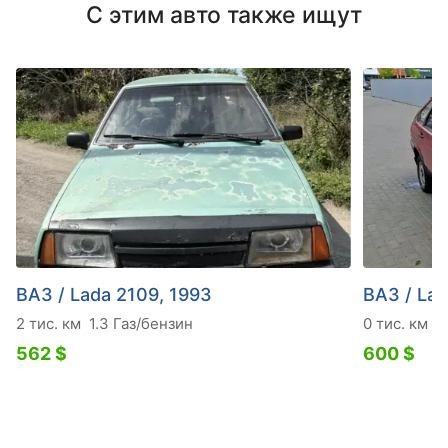
С этим авто также ищут
ВАЗ / Lada 2109, 1993
ВАЗ / Lad
2 тис. км
1.3 Газ/бензин
0 тис. км
1
562 $
600 $