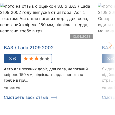
13.04.2023
ВАЗ / Lada 2109 2002
ВАЗ /
3.6
3.6
Авто для поганих доріг, для села, непоганий
Як для
кліренс 150 мм, підвіска тверда, непогано
підійш
гребе в гря...
страшн
Автор:
Ad
Автор:
І
Смотреть весь отзыв
Смотр